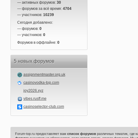
— активных форумов:
30
— форумов за всё время:
4704
— участников:
10239
Сегодня добавлено:
— форумов:
0
— участников:
0
Форумов в оффлайне:
0
5 новых форумов
assignmentmaster.org.uk
casinovodka-top.com
joy2026.xyz
vibes.rusff.me
casinoselector-club.com
Forum-top.ru предоставляет вам
список форумов
различных тематик, где 
форума
значительно облегчается, если использовать список форумов. Мы 