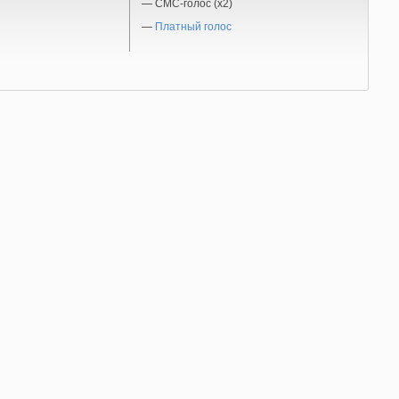
—
СМС-голос (x2)
—
Платный голос