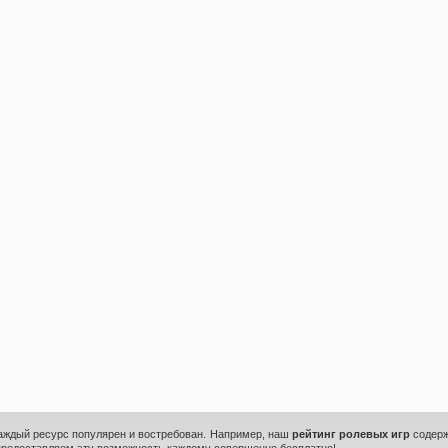
каждый ресурс популярен и востребован. Например, наш
рейтинг ролевых игр
содерж
предоставляем эту возможность каждому совершенно бесплатно!