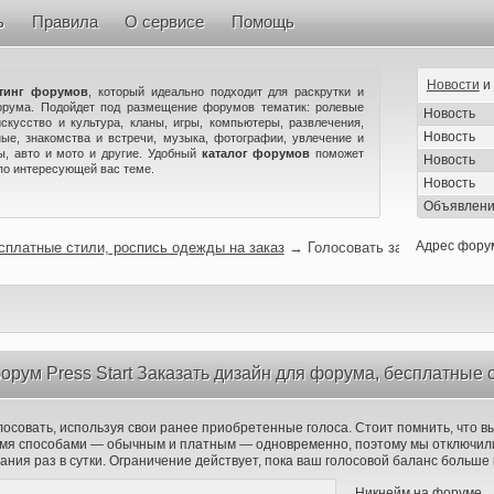
ь
Правила
О сервисе
Помощь
Новости
и
тинг форумов
, который идеально подходит для раскрутки и
орума. Подойдет под размещение форумов тематик: ролевые
Новость
искусство и культура, кланы, игры, компьютеры, развлечения,
Новость
ые, знакомства и встречи, музыка, фотографии, увлечение и
ны, авто и мото и другие. Удобный
каталог форумов
поможет
Новость
по интересующей вас теме.
Новость
Объявлен
Адрес фору
есплатные стили, роспись одежды на заказ
→
Голосовать за форум
орум Press Start Заказать дизайн для форума, бесплатные 
лосовать, используя свои ранее приобретенные голоса. Стоит помнить, что в
вумя способами — обычным и платным — одновременно, поэтому мы отключили
ания раз в сутки. Ограничение действует, пока ваш голосовой баланс больше 
Никнейм на форуме