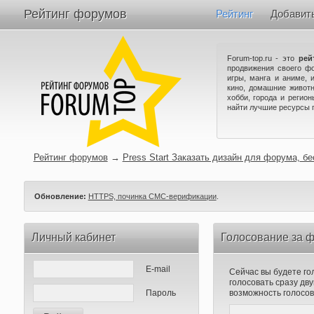
Рейтинг форумов
Рейтинг
Добавит
Forum-top.ru - это
рей
продвижения своего ф
игры, манга и аниме, 
кино, домашние животн
хобби, города и регио
найти лучшие ресурсы 
Рейтинг форумов
→
Press Start Заказать дизайн для форума, б
Обновление:
HTTPS, починка СМС-верификации
.
Личный кабинет
Голосование за ф
E-mail
Сейчас вы будете го
голосовать сразу д
Пароль
возможность голосов