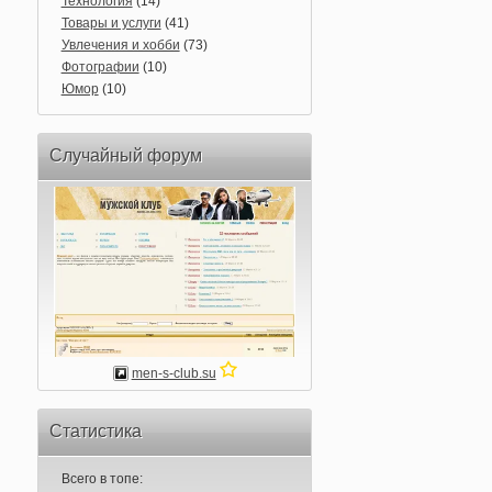
Технология
(14)
Товары и услуги
(41)
Увлечения и хобби
(73)
Фотографии
(10)
Юмор
(10)
Случайный форум
men-s-club.su
Статистика
Всего в топе: