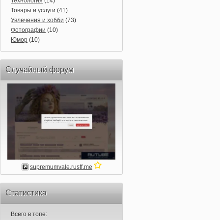
Технология
(14)
Товары и услуги
(41)
Увлечения и хобби
(73)
Фотографии
(10)
Юмор
(10)
Случайный форум
supremumvale.rusff.me
Статистика
Всего в топе: