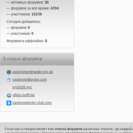
— активных форумов:
30
— форумов за всё время:
4704
— участников:
10239
Сегодня добавлено:
— форумов:
0
— участников:
0
Форумов в оффлайне:
0
5 новых форумов
assignmentmaster.org.uk
casinovodka-top.com
joy2026.xyz
vibes.rusff.me
casinoselector-club.com
Forum-top.ru предоставляет вам
список форумов
различных тематик, где каждый
и выдающиеся проекты. Помимо этого,
продвижение форума
значительно облегч