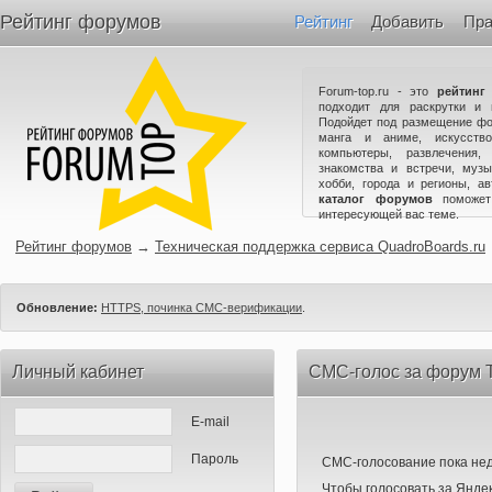
Рейтинг форумов
Рейтинг
Добавить
Пра
Forum-top.ru - это
рейтинг
подходит для раскрутки и 
Подойдет под размещение фо
манга и аниме, искусство
компьютеры, развлечения,
знакомства и встречи, музы
хобби, города и регионы, а
каталог форумов
поможет
интересующей вас теме.
Рейтинг форумов
→
Техническая поддержка сервиса QuadroBoards.ru
Обновление:
HTTPS, починка СМС-верификации
.
Личный кабинет
СМС-голос за форум Т
E-mail
Пароль
СМС-голосование пока нед
Чтобы голосовать за Яндек