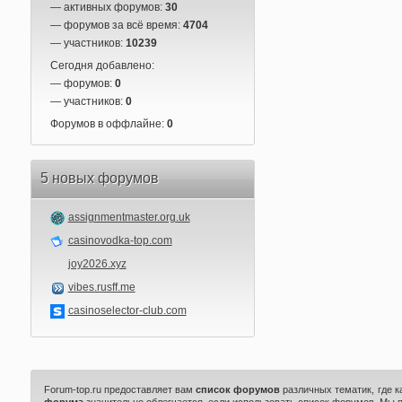
— активных форумов:
30
— форумов за всё время:
4704
— участников:
10239
Сегодня добавлено:
— форумов:
0
— участников:
0
Форумов в оффлайне:
0
5 новых форумов
assignmentmaster.org.uk
casinovodka-top.com
joy2026.xyz
vibes.rusff.me
casinoselector-club.com
Forum-top.ru предоставляет вам
список форумов
различных тематик, где 
форума
значительно облегчается, если использовать список форумов. Мы 