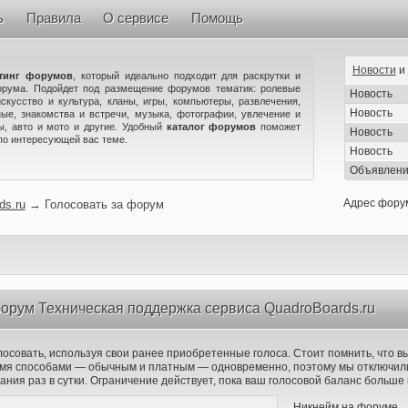
ь
Правила
О сервисе
Помощь
Новости
и
тинг форумов
, который идеально подходит для раскрутки и
орума. Подойдет под размещение форумов тематик: ролевые
Новость
искусство и культура, кланы, игры, компьютеры, развлечения,
Новость
ые, знакомства и встречи, музыка, фотографии, увлечение и
ны, авто и мото и другие. Удобный
каталог форумов
поможет
Новость
по интересующей вас теме.
Новость
Объявлен
Адрес фору
ds.ru
→
Голосовать за форум
орум Техническая поддержка сервиса QuadroBoards.ru
лосовать, используя свои ранее приобретенные голоса. Стоит помнить, что в
вумя способами — обычным и платным — одновременно, поэтому мы отключили
ания раз в сутки. Ограничение действует, пока ваш голосовой баланс больше 
Никнейм на форуме