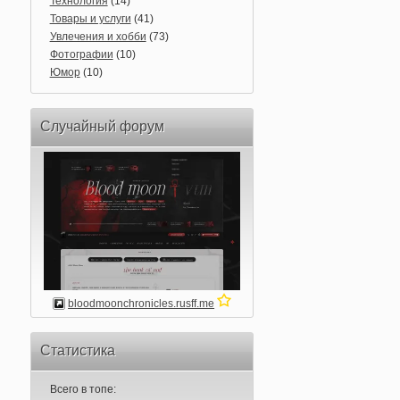
Технология
(14)
Товары и услуги
(41)
Увлечения и хобби
(73)
Фотографии
(10)
Юмор
(10)
Случайный форум
bloodmoonchronicles.rusff.me
Статистика
Всего в топе: