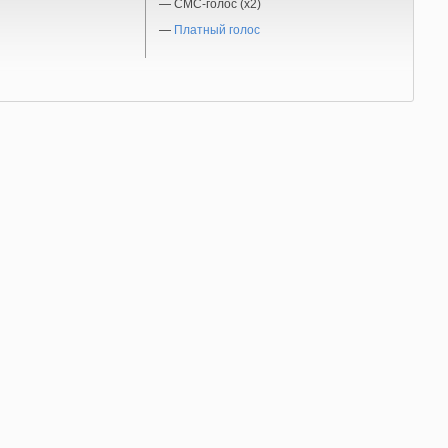
—
СМС-голос (x2)
—
Платный голос