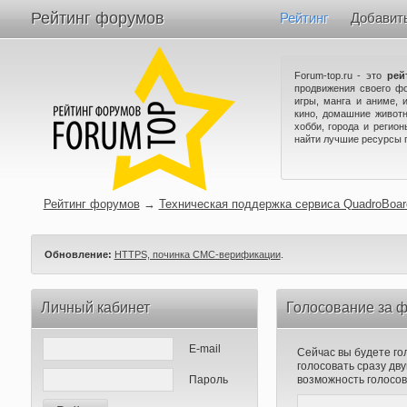
Рейтинг форумов
Рейтинг
Добавит
Forum-top.ru - это
рей
продвижения своего ф
игры, манга и аниме, 
кино, домашние животн
хобби, города и регио
найти лучшие ресурсы 
Рейтинг форумов
→
Техническая поддержка сервиса QuadroBoar
Обновление:
HTTPS, починка СМС-верификации
.
Личный кабинет
Голосование за ф
E-mail
Сейчас вы будете го
голосовать сразу д
Пароль
возможность голосов