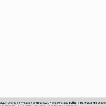
каждый ресурс популярен и востребован. Например, наш
рейтинг ролевых игр
содерж
предоставляем эту возможность каждому совершенно бесплатно!