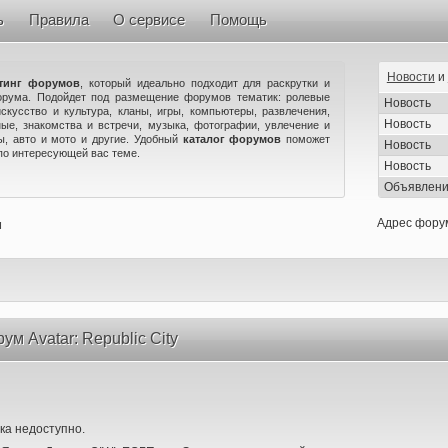
ь
Правила
О сервисе
Помощь
Новости
и
тинг форумов
, который идеально подходит для раскрутки и
орума. Подойдет под размещение форумов тематик: ролевые
Новость
искусство и культура, кланы, игры, компьютеры, развлечения,
Новость
ые, знакомства и встречи, музыка, фотографии, увлечение и
ны, авто и мото и другие. Удобный
каталог форумов
поможет
Новость
по интересующей вас теме.
Новость
Объявлен
Адрес фору
м
м Avatar: Republic City
ка недоступно.