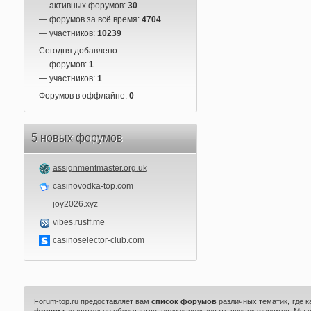
— активных форумов:
30
— форумов за всё время:
4704
— участников:
10239
Сегодня добавлено:
— форумов:
1
— участников:
1
Форумов в оффлайне:
0
5 новых форумов
assignmentmaster.org.uk
casinovodka-top.com
joy2026.xyz
vibes.rusff.me
casinoselector-club.com
Forum-top.ru предоставляет вам
список форумов
различных тематик, где 
форума
значительно облегчается, если использовать список форумов. Мы 