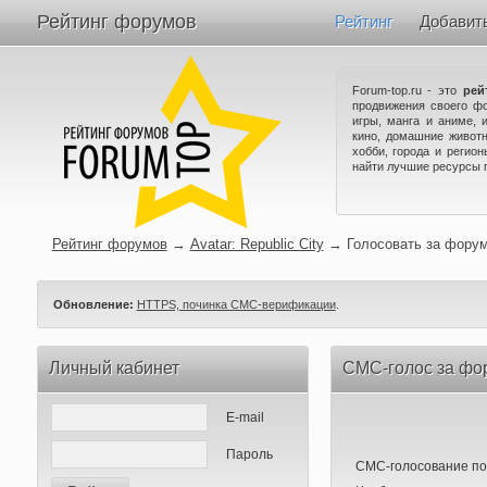
Рейтинг форумов
Рейтинг
Добавит
Forum-top.ru - это
рей
продвижения своего ф
игры, манга и аниме, 
кино, домашние животн
хобби, города и регио
найти лучшие ресурсы 
Рейтинг форумов
→
Avatar: Republic City
→
Голосовать за фору
Обновление:
HTTPS, починка СМС-верификации
.
Личный кабинет
СМС-голос за фору
E-mail
Пароль
СМС-голосование по