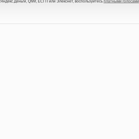
 Яндекс.Деньги, QIWI, ЕСГП или Элекснет, воспользуйтесь
платными голосами