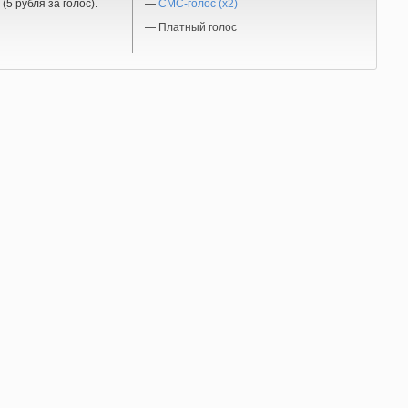
(5 рубля за голос).
—
СМС-голос (x2)
—
Платный голос