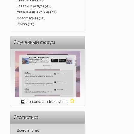
Технология
(14)
Товары и услуги
(41)
Увлечения и хобби
(73)
Фотографии
(10)
Юмор
(10)
Случайный форум
thegrandparadise.mybb.ru
Статистика
Всего в топе: