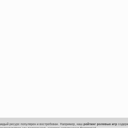
каждый ресурс популярен и востребован. Например, наш
рейтинг ролевых игр
содерж
предоставляем эту возможность каждому совершенно бесплатно!