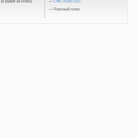
(5 рубля за голос).
—
СМС-голос (x2)
—
Платный голос