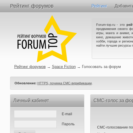
Рейтинг форумов
Рейтинг
Добавит
Forum-top.ru - это
рей
продвижения своего ф
игры, манга и аниме, 
кино, домашние животн
хобби, города и регио
найти лучшие ресурсы 
Рейтинг форумов
→
Space Fiction
→
Голосовать за форум
Обновление:
HTTPS, починка СМС-верификации
.
Личный кабинет
СМС-голос за фор
E-mail
Пароль
СМС-голосование по