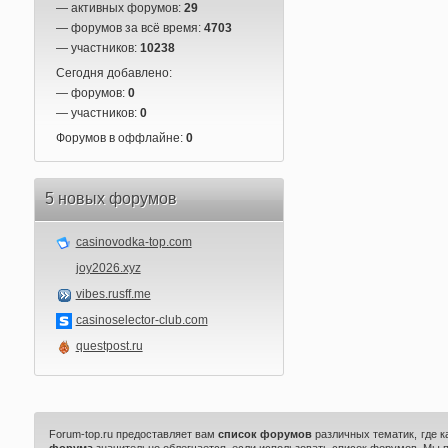
— активных форумов:
29
— форумов за всё время:
4703
— участников:
10238
Сегодня добавлено:
— форумов:
0
— участников:
0
Форумов в оффлайне:
0
5 новых форумов
casinovodka-top.com
joy2026.xyz
vibes.rusff.me
casinoselector-club.com
questpost.ru
Forum-top.ru предоставляет вам
список форумов
различных тематик, где 
форума
значительно облегчается, если использовать список форумов. Мы 