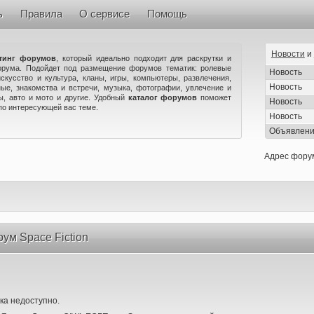
ь
Правила
О сервисе
Помощь
Новости
и
тинг форумов
, который идеально подходит для раскрутки и
орума. Подойдет под размещение форумов тематик: ролевые
Новость
искусство и культура, кланы, игры, компьютеры, развлечения,
Новость
ые, знакомства и встречи, музыка, фотографии, увлечение и
ны, авто и мото и другие. Удобный
каталог форумов
поможет
Новость
по интересующей вас теме.
Новость
Объявлен
Адрес фору
ум Space Fiction
ка недоступно.