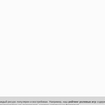
каждый ресурс популярен и востребован. Например, наш
рейтинг ролевых игр
содерж
предоставляем эту возможность каждому совершенно бесплатно!