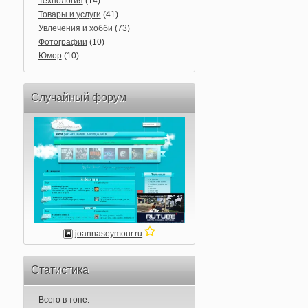
Технология
(14)
Товары и услуги
(41)
Увлечения и хобби
(73)
Фотографии
(10)
Юмор
(10)
Случайный форум
joannaseymour.ru
Статистика
Всего в топе: