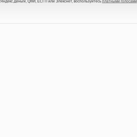
 Яндекс.Деньги, QIWI, ЕСГП или Элекснет, воспользуйтесь
платными голосами