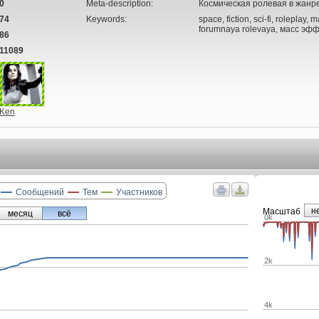
0
Meta-description:
Космическая ролевая в жанре 
74
Keywords:
space, fiction, sci-fi, roleplay
forumnaya rolevaya, масс эфф
86
11089
Ken
Сообщений
Тем
Участников
н
Маcштаб
месяц
всё
0k
2k
4k