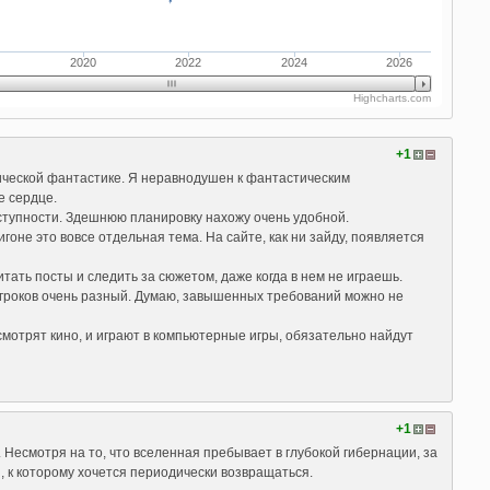
2020
2022
2024
2026
Highcharts.com
+1
мической фантастике. Я неравнодушен к фантастическим
е сердце.
ступности. Здешнюю планировку нахожу очень удобной.
оне это вовсе отдельная тема. На сайте, как ни зайду, появляется
итать посты и следить за сюжетом, даже когда в нем не играешь.
 игроков очень разный. Думаю, завышенных требований можно не
смотрят кино, и играют в компьютерные игры, обязательно найдут
+1
Несмотря на то, что вселенная пребывает в глубокой гибернации, за
, к которому хочется периодически возвращаться.