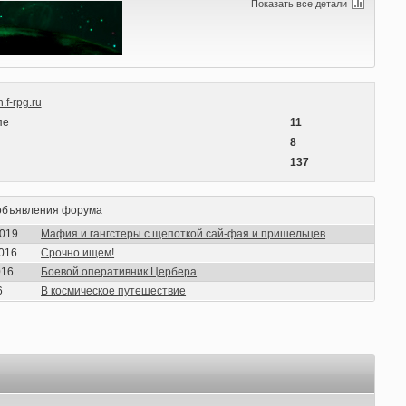
Показать все детали
.f-rpg.ru
пе
11
ы
8
137
объявления форума
2019
Мафия и гангстеры с щепоткой сай-фая и пришельцев
2016
Срочно ищем!
016
Боевой оперативник Цербера
6
В космическое путешествие