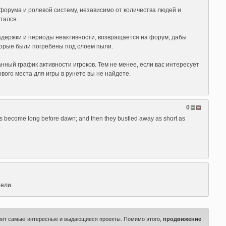
 форума и ролевой систему, независимо от количества людей и
стался.
 задержки и периоды неактивности, возвращается на форум, дабы
торые были погребены под слоем пыли.
ный график активности игроков. Тем не менее, если вас интересует
ого места для игры в рунете вы не найдете.
0
this become long before dawn; and then they bustled away as short as
ели.
ит самые интересные и выдающиеся проекты. Помимо этого,
продвижение