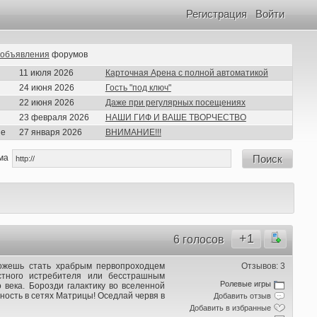
Регистрация
Войти
объявления
форумов
11 июля 2026
Карточная Арена с полной автоматикой
24 июня 2026
Гость "под ключ"
22 июня 2026
Даже при регулярных посещениях
23 февраля 2026
НАШИ ГИФ И ВАШЕ ТВОРЧЕСТВО
ие
27 января 2026
ВНИМАНИЕ!!!
ма
Поиск
+1
6 голосов
можешь стать храбрым первопроходцем
Отзывов: 3
стного истребителя или бесстрашным
Ролевые игры
 века. Борозди галактику во вселенной
ность в сетях Матрицы! Оседлай червя в
Добавить отзыв
Добавить в избранные