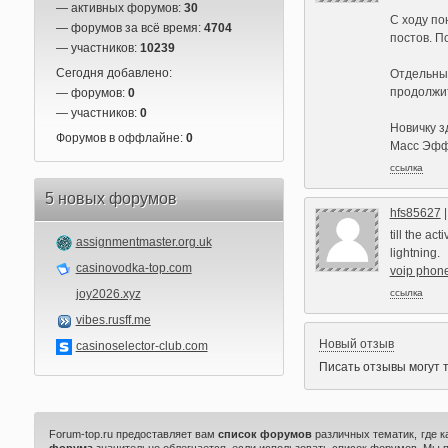
— активных форумов:
30
С ходу по
— форумов за всё время:
4704
постов. П
— участников:
10239
Сегодня добавлено:
Отдельный
продолжит
— форумов:
0
— участников:
0
Новичку з
Форумов в оффлайне:
0
Масс Эффе
ссылка
5 новых форумов
hfs85627
till the a
assignmentmaster.org.uk
lightning.
casinovodka-top.com
voip phon
joy2026.xyz
ссылка
vibes.rusff.me
Новый отзыв
casinoselector-club.com
Писать отзывы могут 
Forum-top.ru предоставляет вам
список форумов
различных тематик, где 
форума
значительно облегчается, если использовать список форумов. Мы 