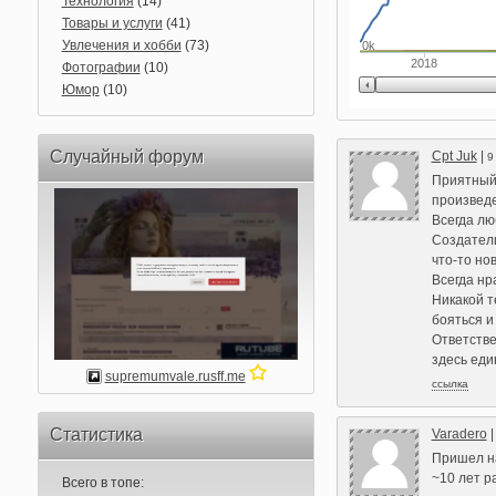
Технология
(14)
Товары и услуги
(41)
Увлечения и хобби
(73)
0k
2018
Фотографии
(10)
Юмор
(10)
Случайный форум
Cpt Juk
|
9
Приятный 
произведе
Всегда лю
Создатели
что-то но
Всегда нр
Никакой т
бояться и
Ответстве
здесь еди
supremumvale.rusff.me
ссылка
Статистика
Varadero
Пришел на
~10 лет р
Всего в топе: