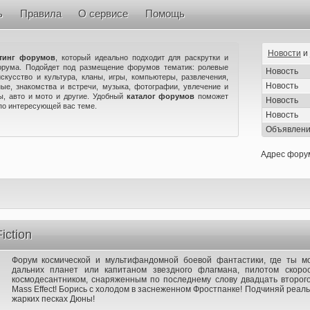
ь
Правила
О сервисе
Помощь
Новости
и
тинг форумов
, который идеально подходит для раскрутки и
орума. Подойдет под размещение форумов тематик: ролевые
Новость
искусство и культура, кланы, игры, компьютеры, развлечения,
Новость
ые, знакомства и встречи, музыка, фотографии, увлечение и
ны, авто и мото и другие. Удобный
каталог форумов
поможет
Новость
по интересующей вас теме.
Новость
Объявлен
Адрес фору
iction
Форум космической и мультифандомной боевой фантастики, где ты 
дальних планет или капитаном звездного флагмана, пилотом скоро
космодесантником, снаряженным по последнему слову двадцать второго
Mass Effect! Борись с холодом в заснеженном Фростпанке! Подчиняй реаль
жарких песках Дюны!