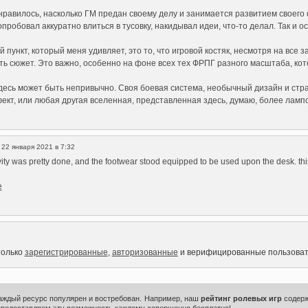
нравилось, насколько ГМ предан своему делу и занимается развитием своего
опробовал аккуратно влиться в тусовку, накидывал идеи, что-то делал. Так и о
 пункт, который меня удивляет, это то, что игровой костяк, несмотря на все
ь сюжет. Это важно, особенно на фоне всех тех ФРПГ разного масштаба, ко
десь может быть непривычно. Своя боевая система, необычный дизайн и стран
кт, или любая другая вселенная, представленная здесь, думаю, более лампов
|
22 января 2021 в 7:32
ctivity was pretty done, and the footwear stood equipped to be used upon the desk. 
e
только
зарегистрированные
,
авторизованные
и верифицированные пользоват
каждый ресурс популярен и востребован. Например, наш
рейтинг ролевых игр
содерж
предоставляем эту возможность каждому совершенно бесплатно!