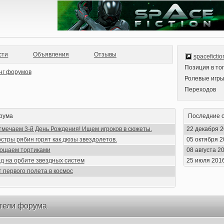
сти
Объявления
Отзывы
spacefiction
Позиция в то
Ролевые игр
Переходов
рума
Последние 
тмечаем 3-й День Рождения! Ищем игроков в сюжеты.
22 декабря 
стры рябин горят как дюзы звездолетов.
05 октября 
гощаем тортиками
08 августа 2
од на орбите звездных систем
25 июля 201
 первого полета в космос
тели форума