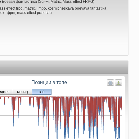
Боевая фантастика (Sci-Fi, Matrix, Mass Effect FRPG)
, mass effect frpg, matrix, limbo, kosmicheskaya boevaya fantastika,
ект фрпг, mass effect ролевая
Позиции в топе
еделя
месяц
всё