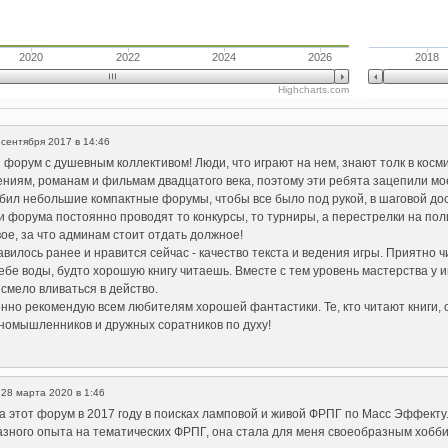
2020
2022
2024
2026
2018
Highcharts.com
 сентября 2017 в 14:46
форум с душевным коллективом! Люди, что играют на нем, знают толк в кос
ниям, романам и фильмам двадцатого века, поэтому эти ребята зацепили мо
бил небольшие компактные форумы, чтобы все было под рукой, в шаговой до
 форума постоянно проводят то конкурсы, то турниры, а перестрелки на полиг
вое, за что админам стоит отдать должное!
авилось ранее и нравится сейчас - качество текста и ведения игры. Приятно ч
ебе воды, будто хорошую книгу читаешь. Вместе с тем уровень мастерства у
 смело вливаться в действо.
нно рекомендую всем любителям хорошей фантастики. Те, кто читают книги, 
номышленников и дружных соратников по духу!
|
28 марта 2020 в 1:46
 этот форум в 2017 году в поисках ламповой и живой ФРПГ по Масс Эффекту. 
азного опыта на тематических ФРПГ, она стала для меня своеобразным хобби