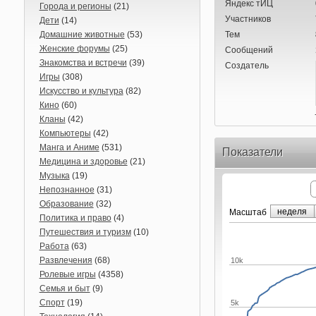
Яндекс тИЦ
Города и регионы
(21)
Участников
Дети
(14)
Домашние животные
(53)
Тем
Женские форумы
(25)
Сообщений
Знакомства и встречи
(39)
Создатель
Игры
(308)
Искусство и культура
(82)
Кино
(60)
Кланы
(42)
Компьютеры
(42)
Манга и Аниме
(531)
Показатели
Медицина и здоровье
(21)
Музыка
(19)
Непознанное
(31)
Образование
(32)
неделя
Маcштаб
Политика и право
(4)
Путешествия и туризм
(10)
Работа
(63)
Развлечения
(68)
10k
Ролевые игры
(4358)
Семья и быт
(9)
Спорт
(19)
5k