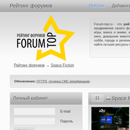
Рейтинг форумов
Рейтинг
Добавит
Forum-top.ru - это
рей
продвижения своего ф
игры, манга и аниме, 
кино, домашние животн
хобби, города и регио
найти лучшие ресурсы 
Рейтинг форумов
→
Space Fiction
Обновление:
HTTPS, починка СМС-верификации
.
11
Space F
Личный кабинет
E-mail
Пароль