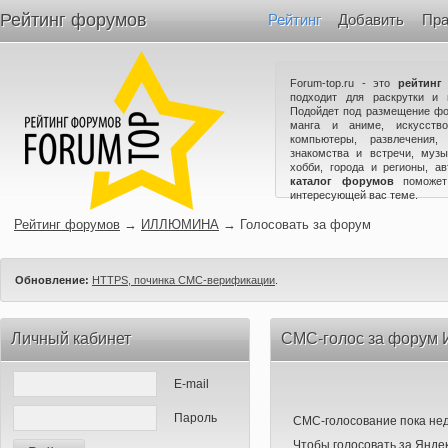
Рейтинг форумов
Рейтинг
Добавить
Пра
Forum-top.ru - это
рейтинг
подходит для раскрутки и 
Подойдет под размещение фо
манга и аниме, искусство
компьютеры, развлечения,
знакомства и встречи, музы
хобби, города и регионы, а
каталог форумов
поможет
интересующей вас теме.
Рейтинг форумов
→
ИЛЛЮМИНА
→
Голосовать за форум
Обновление:
HTTPS, починка СМС-верификации
.
Личный кабинет
СМС-голос за фору
E-mail
Пароль
СМС-голосование пока нед
Чтобы голосовать за Яндек