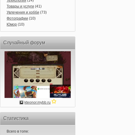
Технология
(14)
Товары и услуги
(41)
Увлечения и хобби
(73)
Фотографии
(10)
Юмор
(10)
Случайный форум
kteonor.mybb.ru
Статистика
Всего в топе: