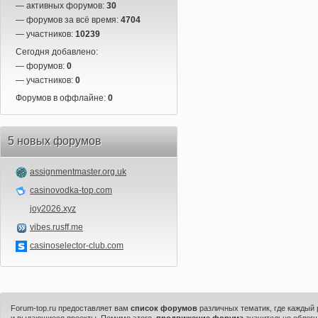
— активных форумов:
30
— форумов за всё время:
4704
— участников:
10239
Сегодня добавлено:
— форумов:
0
— участников:
0
Форумов в оффлайне:
0
5 новых форумов
assignmentmaster.org.uk
casinovodka-top.com
joy2026.xyz
vibes.rusff.me
casinoselector-club.com
Forum-top.ru предоставляет вам
список форумов
различных тематик, где каждый
и выдающиеся проекты. Помимо этого,
продвижение форума
значительно облегч