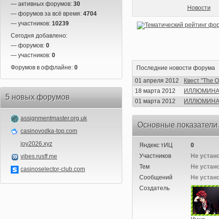
— активных форумов:
30
Новости
— форумов за всё время:
4704
— участников:
10239
Сегодня добавлено:
— форумов:
0
— участников:
0
Форумов в оффлайне:
0
Последние новости форума
01 апреля 2012
Квест "The 
18 марта 2012
ИЛЛЮМИНА -
5 новых форумов
01 марта 2012
ИЛЛЮМИНА - 
assignmentmaster.org.uk
Основные показатели
casinovodka-top.com
joy2026.xyz
Яндекс тИЦ
0
Участников
Не устан
vibes.rusff.me
Тем
Не устан
casinoselector-club.com
Сообщений
Не устан
Создатель