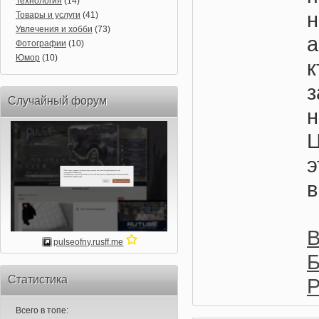
Технология
(14)
н
Товары и услуги
(41)
Увлечения и хобби
(73)
а
Фотографии
(10)
Юмор
(10)
к
Случайный форум
в
pulseofny.rusff.me
Б
Статистика
Р
Всего в топе: