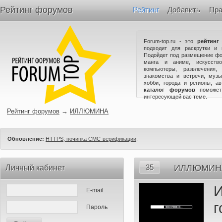
Рейтинг форумов
Рейтинг
Добавить
Пра
Forum-top.ru - это
рейтинг
подходит для раскрутки и 
Подойдет под размещение фо
манга и аниме, искусство
компьютеры, развлечения,
знакомства и встречи, музы
хобби, города и регионы, а
каталог форумов
поможет
интересующей вас теме.
Рейтинг форумов
→
ИЛЛЮМИНА
Обновление:
HTTPS, починка СМС-верификации
.
35
ИЛЛЮМИН
Личный кабинет
E-mail
Пароль