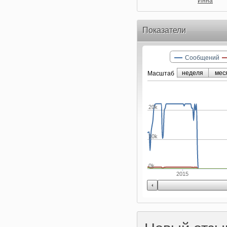
Инна
Показатели
Сообщений
неделя
мес
Маcштаб
20k
10k
0k
2015