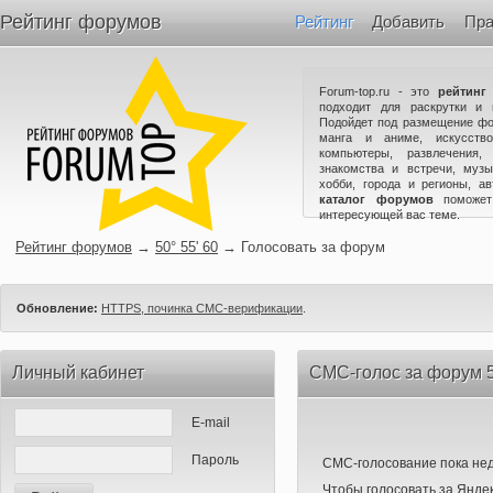
Рейтинг форумов
Рейтинг
Добавить
Пра
Forum-top.ru - это
рейтинг
подходит для раскрутки и 
Подойдет под размещение фо
манга и аниме, искусство
компьютеры, развлечения,
знакомства и встречи, музы
хобби, города и регионы, а
каталог форумов
поможет
интересующей вас теме.
Рейтинг форумов
→
50° 55' 60
→
Голосовать за форум
Обновление:
HTTPS, починка СМС-верификации
.
Личный кабинет
СМС-голос за форум 5
E-mail
Пароль
СМС-голосование пока нед
Чтобы голосовать за Яндек