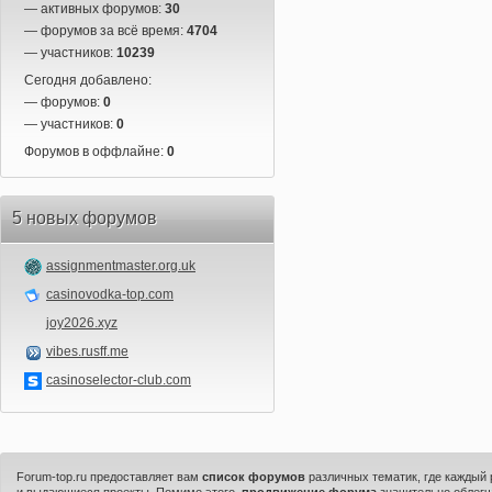
— активных форумов:
30
— форумов за всё время:
4704
— участников:
10239
Сегодня добавлено:
— форумов:
0
— участников:
0
Форумов в оффлайне:
0
5 новых форумов
assignmentmaster.org.uk
casinovodka-top.com
joy2026.xyz
vibes.rusff.me
casinoselector-club.com
Forum-top.ru предоставляет вам
список форумов
различных тематик, где каждый
и выдающиеся проекты. Помимо этого,
продвижение форума
значительно облегч