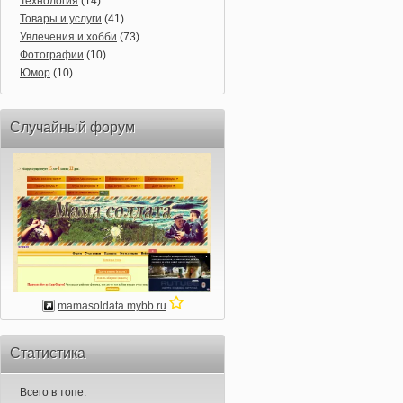
Технология
(14)
Товары и услуги
(41)
Увлечения и хобби
(73)
Фотографии
(10)
Юмор
(10)
Случайный форум
mamasoldata.mybb.ru
Статистика
Всего в топе: