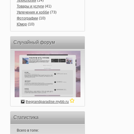
Технология
(14)
Товары и услуги
(41)
Увлечения и хобби
(73)
Фотографии
(10)
Юмор
(10)
Случайный форум
thegrandparadise.mybb.ru
Статистика
Всего в топе: