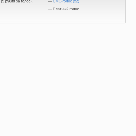
(5 рубля за голос).
—
СМС-голос (x2)
—
Платный голос