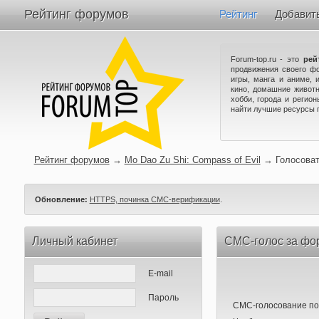
Рейтинг форумов
Рейтинг
Добавит
Forum-top.ru - это
рей
продвижения своего ф
игры, манга и аниме, 
кино, домашние животн
хобби, города и регио
найти лучшие ресурсы 
Рейтинг форумов
→
Mo Dao Zu Shi: Compass of Evil
→
Голосова
Обновление:
HTTPS, починка СМС-верификации
.
Личный кабинет
СМС-голос за фор
E-mail
Пароль
СМС-голосование по