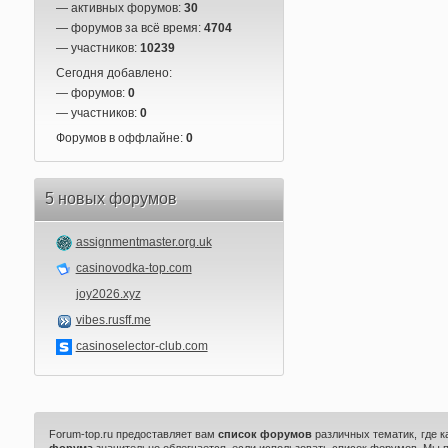
— активных форумов:
30
— форумов за всё время:
4704
— участников:
10239
Сегодня добавлено:
— форумов:
0
— участников:
0
Форумов в оффлайне:
0
5 новых форумов
assignmentmaster.org.uk
casinovodka-top.com
joy2026.xyz
vibes.rusff.me
casinoselector-club.com
Forum-top.ru предоставляет вам
список форумов
различных тематик, где 
форума
значительно облегчается, если использовать список форумов. Мы 