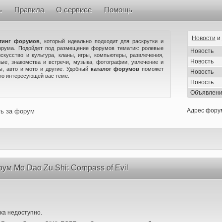
ь
Правила
О сервисе
Помощь
Новости
и
тинг форумов
, который идеально подходит для раскрутки и
орума. Подойдет под размещение форумов тематик: ролевые
Новость
искусство и культура, кланы, игры, компьютеры, развлечения,
Новость
ые, знакомства и встречи, музыка, фотографии, увлечение и
ны, авто и мото и другие. Удобный
каталог форумов
поможет
Новость
по интересующей вас теме.
Новость
Объявлен
Адрес фору
ть за форум
ум Mo Dao Zu Shi: Compass of Evil
ка недоступно.