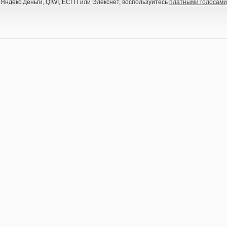
 Яндекс.Деньги, QIWI, ЕСГП или Элекснет, воспользуйтесь
платными голосами