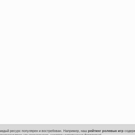
каждый ресурс популярен и востребован. Например, наш
рейтинг ролевых игр
содерж
предоставляем эту возможность каждому совершенно бесплатно!