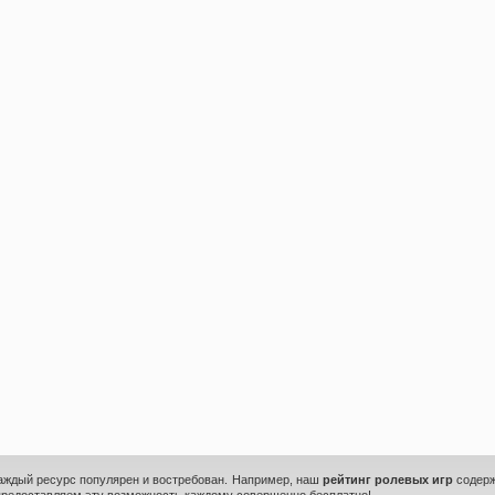
каждый ресурс популярен и востребован. Например, наш
рейтинг ролевых игр
содерж
предоставляем эту возможность каждому совершенно бесплатно!