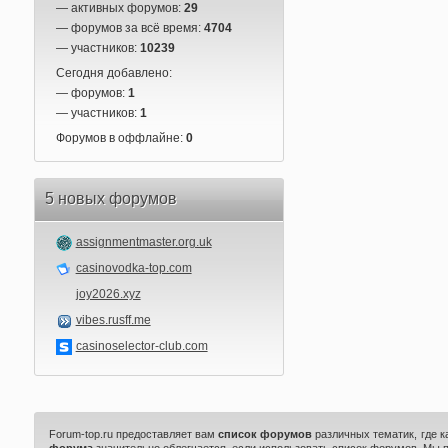
— активных форумов:
29
— форумов за всё время:
4704
— участников:
10239
Сегодня добавлено:
— форумов:
1
— участников:
1
Форумов в оффлайне:
0
5 новых форумов
assignmentmaster.org.uk
casinovodka-top.com
joy2026.xyz
vibes.rusff.me
casinoselector-club.com
Forum-top.ru предоставляет вам
список форумов
различных тематик, где 
форума
значительно облегчается, если использовать список форумов. Мы 