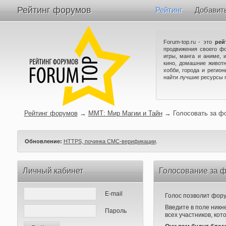
Рейтинг форумов
Рейтинг
Добавит
Forum-top.ru - это
рей
продвижения своего ф
игры, манга и аниме, 
кино, домашние животн
хобби, города и регио
найти лучшие ресурсы 
Рейтинг форумов
→
ММТ: Мир Магии и Тайн
→
Голосовать за ф
Обновление:
HTTPS, починка СМС-верификации
.
Личный кабинет
Голосование за 
E-mail
Голос позволит форум
Введите в поле никн
Пароль
всех участников, кот