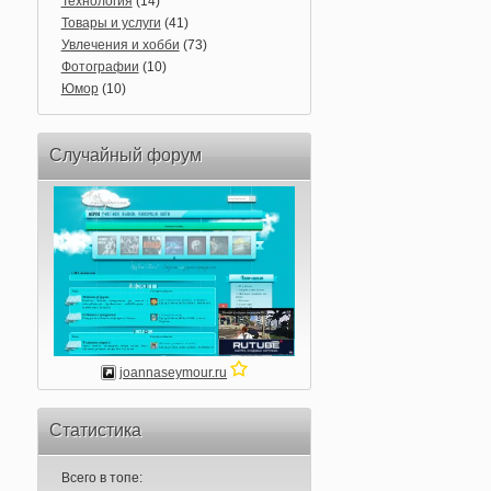
Технология
(14)
Товары и услуги
(41)
Увлечения и хобби
(73)
Фотографии
(10)
Юмор
(10)
Случайный форум
joannaseymour.ru
Статистика
Всего в топе: