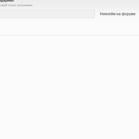
одарны!
 свой голос анонимно
Никнейм на форуме