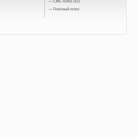
—
СМС-голос (x2)
—
Платный голос