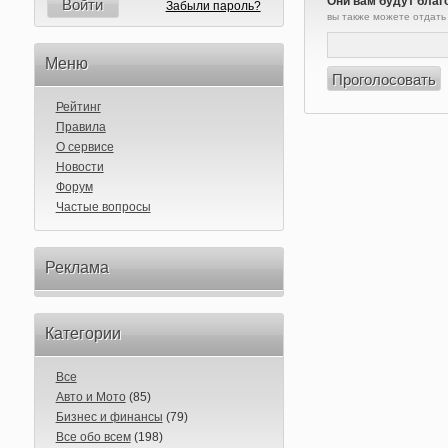
Они вам будут благ
Войти
Забыли пароль?
вы также можете отдать
Меню
Рейтинг
Правила
О сервисе
Новости
Форум
Частые вопросы
Реклама
Категории
Все
Авто и Мото
(85)
Бизнес и финансы
(79)
Все обо всем
(198)