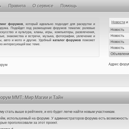
ь
Правила
О сервисе
Помощь
Новости
и
тинг форумов
, который идеально подходит для раскрутки и
орума. Подойдет под размещение форумов тематик: ролевые
Новость
искусство и культура, кланы, игры, компьютеры, развлечения,
Новость
ые, знакомства и встречи, музыка, фотографии, увлечение и
ны, авто и мото и другие. Удобный
каталог форумов
поможет
Новость
по интересующей вас теме.
Новость
Объявлен
Адрес фору
орум
форум ММТ: Мир Магии и Тайн
у стать выше в рейтинге, и его будет легче найти новым участникам.
ейм, используемый на форуме. У администраторов форума есть возможность 
орые проголосовали за этот проект.