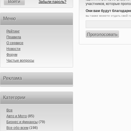
Войти
Забыли пароль?
участников, которые прого
Они вам будут благодарн
вы также можете отдать свой 
Меню
Рейтинг
Правила
О сервисе
Новости
Форум
Частые вопросы
Реклама
Категории
Все
Авто и Мото
(85)
Бизнес и финансы
(79)
Все обо всем
(198)