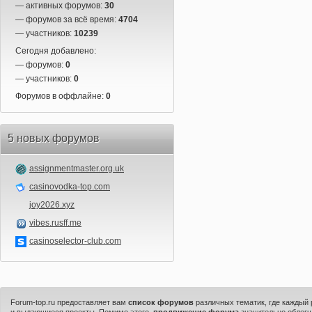
— активных форумов:
30
— форумов за всё время:
4704
— участников:
10239
Сегодня добавлено:
— форумов:
0
— участников:
0
Форумов в оффлайне:
0
5 новых форумов
assignmentmaster.org.uk
casinovodka-top.com
joy2026.xyz
vibes.rusff.me
casinoselector-club.com
Forum-top.ru предоставляет вам
список форумов
различных тематик, где каждый
и выдающиеся проекты. Помимо этого,
продвижение форума
значительно облегч