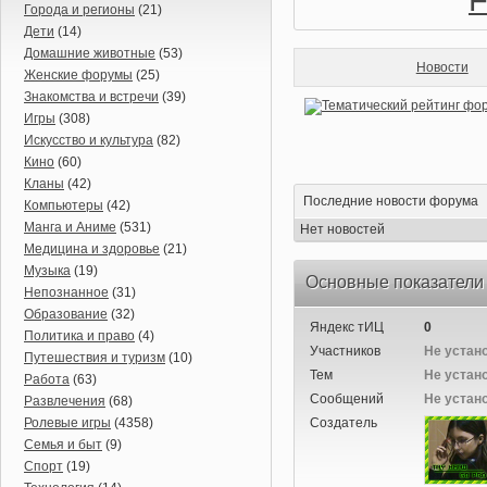
Города и регионы
(21)
Дети
(14)
Домашние животные
(53)
Новости
Женские форумы
(25)
Знакомства и встречи
(39)
Игры
(308)
Искусство и культура
(82)
Кино
(60)
Кланы
(42)
Последние новости форума
Компьютеры
(42)
Манга и Аниме
(531)
Нет новостей
Медицина и здоровье
(21)
Музыка
(19)
Основные показатели
Непознанное
(31)
Образование
(32)
Яндекс тИЦ
0
Политика и право
(4)
Участников
Не устан
Путешествия и туризм
(10)
Тем
Не устан
Работа
(63)
Сообщений
Не устан
Развлечения
(68)
Ролевые игры
(4358)
Создатель
Семья и быт
(9)
Спорт
(19)