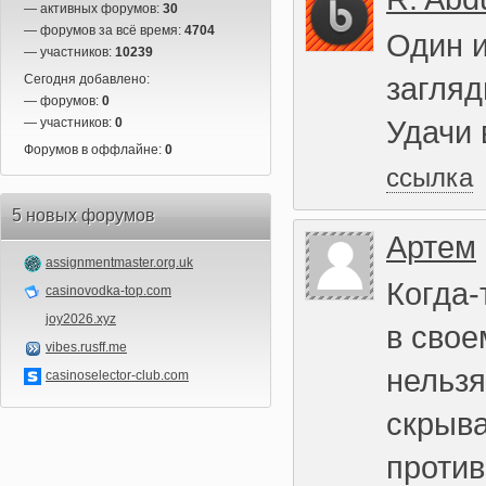
— активных форумов:
30
— форумов за всё время:
4704
Один и
— участников:
10239
загля
Сегодня добавлено:
— форумов:
0
Удачи 
— участников:
0
Форумов в оффлайне:
0
ссылка
5 новых форумов
Артем
assignmentmaster.org.uk
Когда
casinovodka-top.com
joy2026.xyz
в свое
vibes.rusff.me
нельзя
casinoselector-club.com
скрыв
против