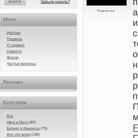
Войти
Забыли пароль?
а
Поделиться
Меню
и
с
Рейтинг
Правила
т
О сервисе
Новости
Форум
Частые вопросы
р
Реклама
п
Категории
Все
Авто и Мото
(85)
Бизнес и финансы
(79)
Все обо всем
(198)
F