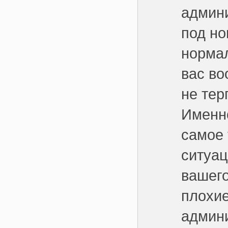
админи
под но
нормал
вас во
не тер
Именно
самое 
ситуац
вашего
плохие
админи