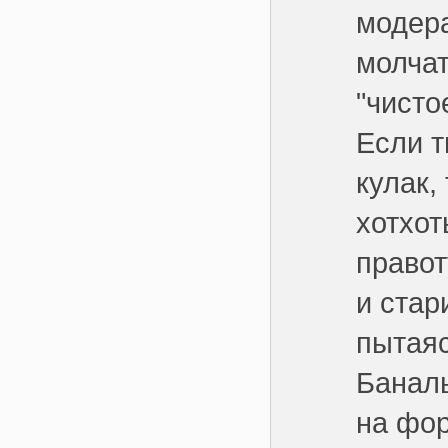
модера
молчат
"чисто
Если т
кулак,
хотхот
правот
и стар
пытаяс
Баналь
на фор