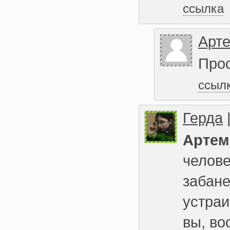
ссылка
Арт
Прос
ссыл
Герда
Артем
челове
забане
устра
вы, во