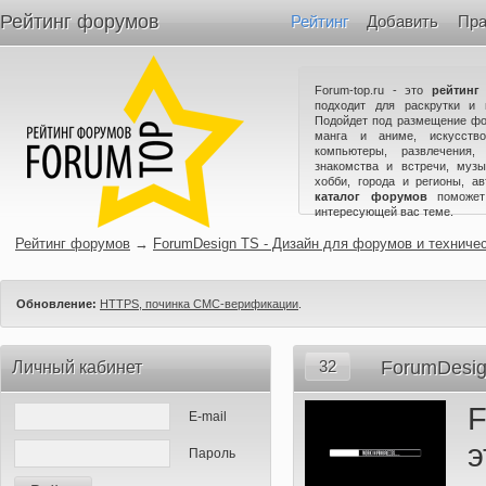
Рейтинг форумов
Рейтинг
Добавить
Пра
Forum-top.ru - это
рейтинг
подходит для раскрутки и 
Подойдет под размещение фо
манга и аниме, искусство
компьютеры, развлечения,
знакомства и встречи, музы
хобби, города и регионы, а
каталог форумов
поможет
интересующей вас теме.
Рейтинг форумов
→
ForumDesign TS - Дизайн для форумов и техниче
Обновление:
HTTPS, починка СМС-верификации
.
32
ForumDesig
Личный кабинет
F
E-mail
э
Пароль