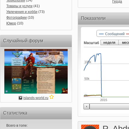
Технология
(14)
Герда
Товары и услуги
(41)
Увлечения и хобби
(73)
Фотографии
(10)
Показатели
Юмор
(10)
Сообщений
Случайный форум
неделя
мес
Маcштаб
100k
50k
0k
islands-world.ru
2015
Статистика
Всего в топе:
R. Abd