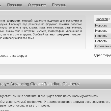
ь
Правила
О сервисе
Помощь
Новости
и
тинг форумов
, который идеально подходит для раскрутки и
орума. Подойдет под размещение форумов тематик: ролевые
Новость
искусство и культура, кланы, игры, компьютеры, развлечения,
Новость
ые, знакомства и встречи, музыка, фотографии, увлечение и
ны, авто и мото и другие. Удобный
каталог форумов
поможет
Новость
по интересующей вас теме.
Новость
Объявлен
Адрес фору
осовать за форум
рум Advancing Giants: Palladium Of Liberty
у стать выше в рейтинге, и его будет легче найти новым участникам.
ейм, используемый на форуме. У администраторов форума есть возможность 
орые проголосовали за этот проект.