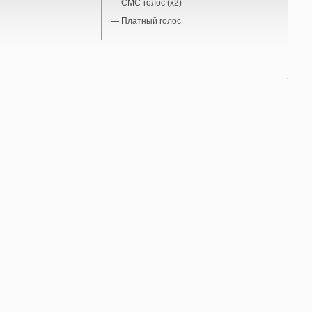
—
СМС-голос (x2)
—
Платный голос