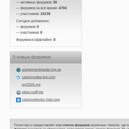
— активных форумов:
30
— форумов за всё время:
4704
— участников:
10239
Сегодня добавлено:
— форумов:
0
— участников:
0
Форумов в оффлайне:
0
5 новых форумов
assignmentmaster.org.uk
casinovodka-top.com
joy2026.xyz
vibes.rusff.me
casinoselector-club.com
Forum-top.ru предоставляет вам
список форумов
различных тематик, где 
форума
значительно облегчается, если использовать список форумов. Мы 