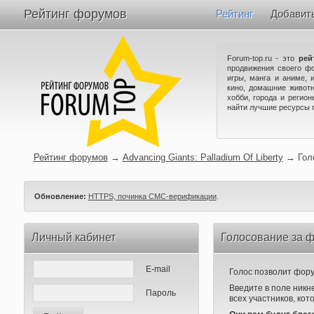
Рейтинг форумов
Рейтинг
Добавит
Forum-top.ru - это
рей
продвижения своего ф
игры, манга и аниме, 
кино, домашние животн
хобби, города и регио
найти лучшие ресурсы 
Рейтинг форумов
→
Advancing Giants: Palladium Of Liberty
→
Гол
Обновление:
HTTPS, починка СМС-верификации
.
Личный кабинет
Голосование за фо
E-mail
Голос позволит форум
Введите в поле никн
Пароль
всех участников, кот