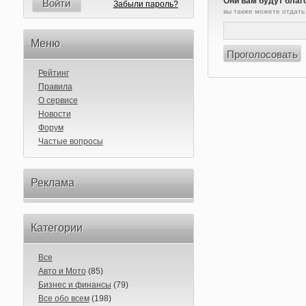
Они вам будут благ
Войти
Забыли пароль?
вы также можете отдать
Меню
Рейтинг
Правила
О сервисе
Новости
Форум
Частые вопросы
Реклама
Категории
Все
Авто и Мото
(85)
Бизнес и финансы
(79)
Все обо всем
(198)