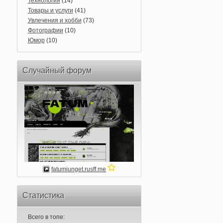
Технология
(14)
Товары и услуги
(41)
Увлечения и хобби
(73)
Фотографии
(10)
Юмор
(10)
Случайный форум
fatumiunget.rusff.me
Статистика
Всего в топе: