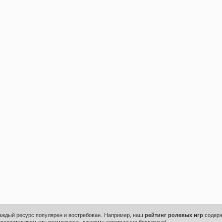
каждый ресурс популярен и востребован. Например, наш
рейтинг ролевых игр
содерж
предоставляем эту возможность каждому совершенно бесплатно!