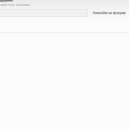
одарны!
 свой голос анонимно
Никнейм на форуме