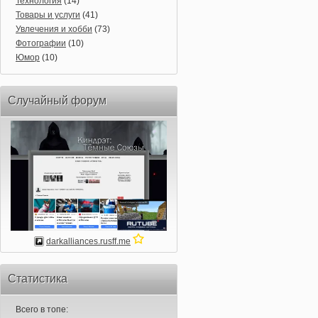
Технология
(14)
Товары и услуги
(41)
Увлечения и хобби
(73)
Фотографии
(10)
Юмор
(10)
Случайный форум
darkalliances.rusff.me
Статистика
Всего в топе: