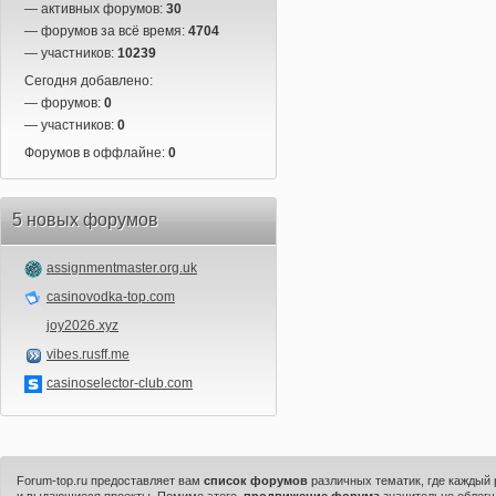
— активных форумов:
30
— форумов за всё время:
4704
— участников:
10239
Сегодня добавлено:
— форумов:
0
— участников:
0
Форумов в оффлайне:
0
5 новых форумов
assignmentmaster.org.uk
casinovodka-top.com
joy2026.xyz
vibes.rusff.me
casinoselector-club.com
Forum-top.ru предоставляет вам
список форумов
различных тематик, где каждый
и выдающиеся проекты. Помимо этого,
продвижение форума
значительно облегч