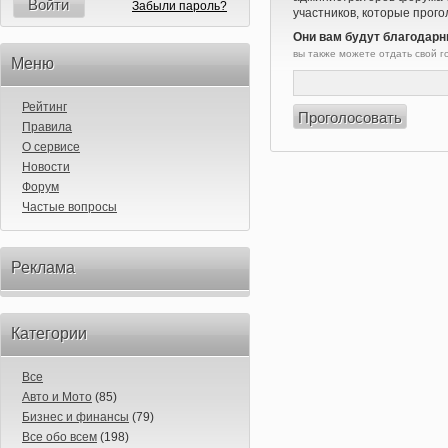
Войти
Забыли пароль?
участников, которые прого
Они вам будут благодарн
вы также можете отдать свой 
Меню
Рейтинг
Правила
О сервисе
Новости
Форум
Частые вопросы
Реклама
Категории
Все
Авто и Мото
(85)
Бизнес и финансы
(79)
Все обо всем
(198)