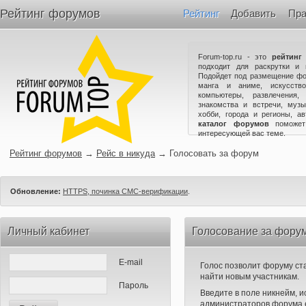
Рейтинг форумов
Рейтинг
Добавить
Пра
Forum-top.ru - это
рейтинг
подходит для раскрутки и 
Подойдет под размещение фо
манга и аниме, искусство
компьютеры, развлечения,
знакомства и встречи, музы
хобби, города и регионы, а
каталог форумов
поможет
интересующей вас теме.
Рейтинг форумов
→
Рейс в никуда
→
Голосовать за форум
Обновление:
HTTPS, починка СМС-верификации
.
Личный кабинет
Голосование за форум
E-mail
Голос позволит форуму ста
найти новым участникам.
Пароль
Введите в поле никнейм, 
администраторов форума е