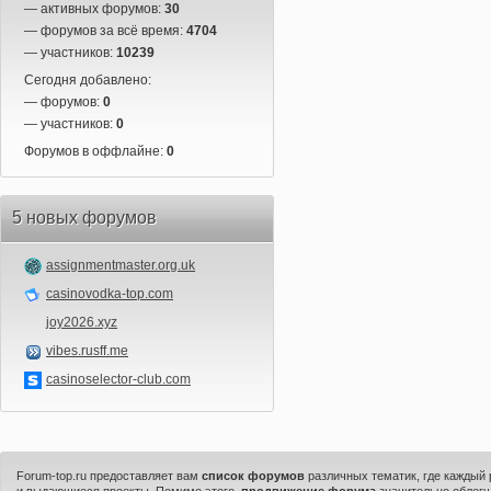
— активных форумов:
30
— форумов за всё время:
4704
— участников:
10239
Сегодня добавлено:
— форумов:
0
— участников:
0
Форумов в оффлайне:
0
5 новых форумов
assignmentmaster.org.uk
casinovodka-top.com
joy2026.xyz
vibes.rusff.me
casinoselector-club.com
Forum-top.ru предоставляет вам
список форумов
различных тематик, где каждый
и выдающиеся проекты. Помимо этого,
продвижение форума
значительно облегч