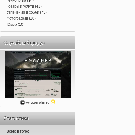
Технология
(14)
Товары и услуги
(41)
Увлечения и хобби
(73)
Фотографии
(10)
Юмор
(10)
Случайный форум
www.amalirr.ru
Статистика
Всего в топе: