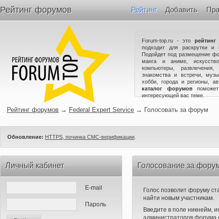
Рейтинг форумов
Рейтинг
Добавить
Пра
Forum-top.ru - это
рейтинг
подходит для раскрутки и 
Подойдет под размещение фо
манга и аниме, искусство
компьютеры, развлечения,
знакомства и встречи, музы
хобби, города и регионы, а
каталог форумов
поможет
интересующей вас теме.
Рейтинг форумов
→
Federal Expert Service
→
Голосовать за форум
Обновление:
HTTPS, починка СМС-верификации
.
Личный кабинет
Голосование за форум 
E-mail
Голос позволит форуму ста
найти новым участникам.
Пароль
Введите в поле никнейм, 
администраторов форума е