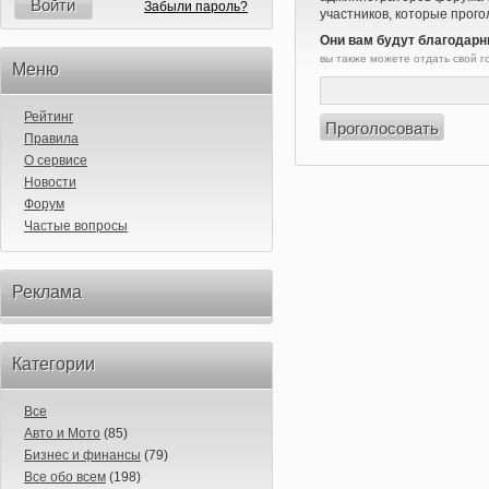
Войти
Забыли пароль?
участников, которые прого
Они вам будут благодарн
вы также можете отдать свой 
Меню
Рейтинг
Правила
О сервисе
Новости
Форум
Частые вопросы
Реклама
Категории
Все
Авто и Мото
(85)
Бизнес и финансы
(79)
Все обо всем
(198)