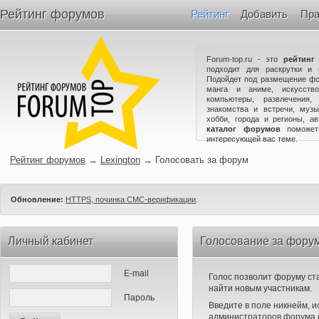
Рейтинг форумов
Рейтинг
Добавить
Пра
Forum-top.ru - это
рейтинг
подходит для раскрутки и 
Подойдет под размещение фо
манга и аниме, искусство
компьютеры, развлечения,
знакомства и встречи, музы
хобби, города и регионы, а
каталог форумов
поможет
интересующей вас теме.
Рейтинг форумов
→
Lexington
→
Голосовать за форум
Обновление:
HTTPS, починка СМС-верификации
.
Личный кабинет
Голосование за форум
E-mail
Голос позволит форуму ста
найти новым участникам.
Пароль
Введите в поле никнейм, 
администраторов форума е