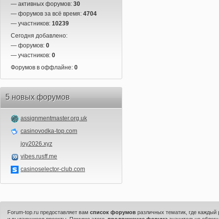
— активных форумов:
30
— форумов за всё время:
4704
— участников:
10239
Сегодня добавлено:
— форумов:
0
— участников:
0
Форумов в оффлайне:
0
5 новых форумов
assignmentmaster.org.uk
casinovodka-top.com
joy2026.xyz
vibes.rusff.me
casinoselector-club.com
Forum-top.ru предоставляет вам
список форумов
различных тематик, где каждый
и выдающиеся проекты. Помимо этого,
продвижение форума
значительно облегч