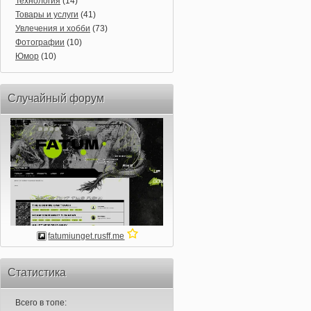
Технология
(14)
Товары и услуги
(41)
Увлечения и хобби
(73)
Фотографии
(10)
Юмор
(10)
Случайный форум
fatumiunget.rusff.me
Статистика
Всего в топе: