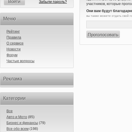
Войти
Забыли пароль?
участников, которые прого
Они вам будут благодарн
вы также можете отдать свой 
Меню
Рейтинг
Правила
О сервисе
Новости
Форум
Частые вопросы
Реклама
Категории
Все
Авто и Мото
(85)
Бизнес и финансы
(79)
Все обо всем
(198)