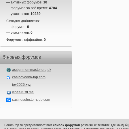
— активных форумов:
30
— форумов за всё время:
4704
— участников:
10239
Сегодня добавлено:
— форумов:
0
— участников:
0
Форумов в оффлайне:
0
5 новых форумов
assignmentmaster.org.uk
casinovodka-top.com
joy2026.xyz
vibes.rusff.me
casinoselector-club.com
Forum-top.ru предоставляет вам
список форумов
различных тематик, где каждый
и выдающиеся проекты. Помимо этого,
продвижение форума
значительно облегч