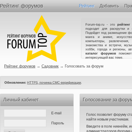
Рейтинг форумов
Рейтинг
Добавить
Пра
Forum-top.ru - это
рейтинг
подходит для раскрутки и 
Подойдет под размещение фо
манга и аниме, искусство
компьютеры, развлечения,
знакомства и встречи, музы
хобби, города и регионы, а
каталог форумов
поможет
интересующей вас теме.
Рейтинг форумов
→
Садовник
→
Голосовать за форум
Обновление:
HTTPS, починка СМС-верификации
.
Личный кабинет
Голосование за фору
E-mail
Голос позволит форуму ста
найти новым участникам.
Пароль
Введите в поле никнейм, 
администраторов форума е