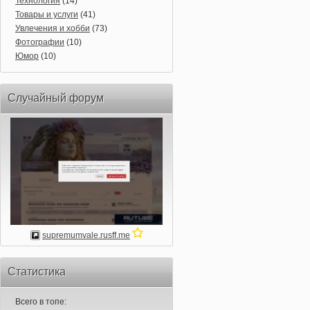
Технология
(14)
Товары и услуги
(41)
Увлечения и хобби
(73)
Фотографии
(10)
Юмор
(10)
Случайный форум
supremumvale.rusff.me
Статистика
Всего в топе: