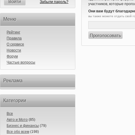
Войти
Забыли пароль?
участников, которые прого
Они вам будут благодарн
вы также можете отдать свой 
Меню
Рейтинг
Правила
О сервисе
Новости
Форум
Частые вопросы
Реклама
Категории
Все
Авто и Мото
(85)
Бизнес и финансы
(79)
Все обо всем
(198)