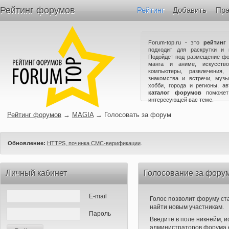
Рейтинг форумов
Рейтинг
Добавить
Пра
Forum-top.ru - это
рейтинг
подходит для раскрутки и 
Подойдет под размещение фо
манга и аниме, искусство
компьютеры, развлечения,
знакомства и встречи, музы
хобби, города и регионы, а
каталог форумов
поможет
интересующей вас теме.
Рейтинг форумов
→
MAGIA
→
Голосовать за форум
Обновление:
HTTPS, починка СМС-верификации
.
Личный кабинет
Голосование за фору
E-mail
Голос позволит форуму ста
найти новым участникам.
Пароль
Введите в поле никнейм, 
администраторов форума е