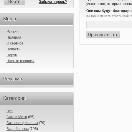
Войти
Забыли пароль?
участников, которые прого
Они вам будут благодарн
вы также можете отдать свой 
Меню
Рейтинг
Правила
О сервисе
Новости
Форум
Частые вопросы
Реклама
Категории
Все
Авто и Мото
(85)
Бизнес и финансы
(79)
Все обо всем
(198)