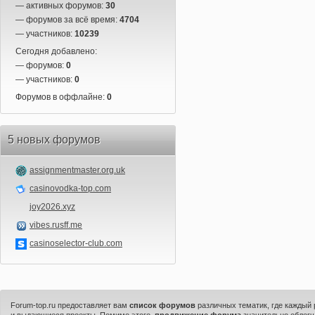
— активных форумов:
30
— форумов за всё время:
4704
— участников:
10239
Сегодня добавлено:
— форумов:
0
— участников:
0
Форумов в оффлайне:
0
5 новых форумов
assignmentmaster.org.uk
casinovodka-top.com
joy2026.xyz
vibes.rusff.me
casinoselector-club.com
Forum-top.ru предоставляет вам
список форумов
различных тематик, где каждый
и выдающиеся проекты. Помимо этого,
продвижение форума
значительно облегч