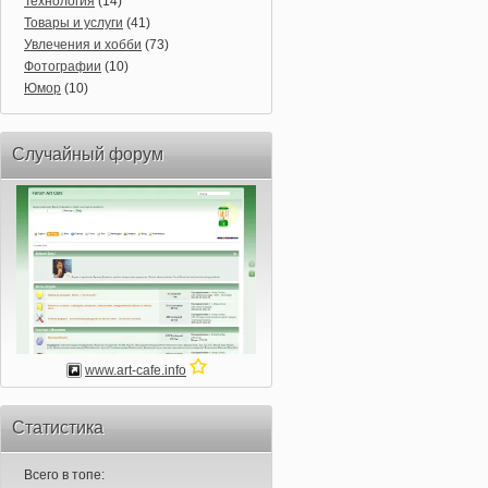
Технология
(14)
Товары и услуги
(41)
Увлечения и хобби
(73)
Фотографии
(10)
Юмор
(10)
Случайный форум
www.art-cafe.info
Статистика
Всего в топе: