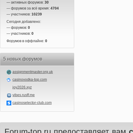
— активных форумов:
30
— форумов за всё время:
4704
— участников:
10239
Сегодня добавлено:
— форумов:
0
— участников:
0
Форумов в оффлайне:
0
5 новых форумов
assignmentmaster.org.uk
casinovodka-top.com
joy2026.xyz
vibes.rusff.me
casinoselector-club.com
Forum-top.ru предоставляет вам