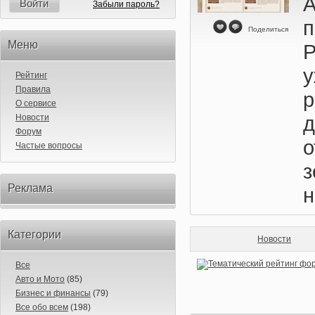
А
Войти
Забыли пароль?
п
Поделиться
Меню
у
Рейтинг
Правила
О сервисе
Новости
Форум
о
Частые вопросы
Реклама
н
Категории
Новости
Все
Авто и Мото
(85)
Бизнес и финансы
(79)
Все обо всем
(198)