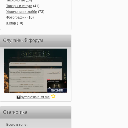
Технология
(14)
Товары и услуги
(41)
Увлечения и хобби
(73)
Фотографии
(10)
Юмор
(10)
Случайный форум
symbiosis.rusff.me
Статистика
Всего в топе: