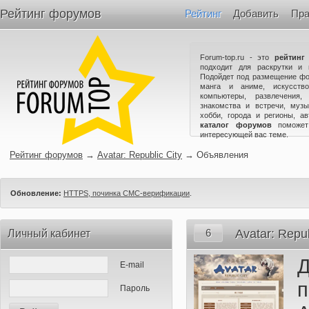
Рейтинг форумов
Рейтинг
Добавить
Пра
Forum-top.ru - это
рейтинг
подходит для раскрутки и 
Подойдет под размещение фо
манга и аниме, искусство
компьютеры, развлечения,
знакомства и встречи, музы
хобби, города и регионы, а
каталог форумов
поможет
интересующей вас теме.
Рейтинг форумов
→
Avatar: Republic City
→
Объявления
Обновление:
HTTPS, починка СМС-верификации
.
6
Avatar: Repub
Личный кабинет
E-mail
Пароль