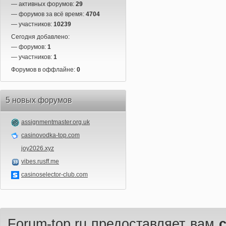
— активных форумов:
29
— форумов за всё время:
4704
— участников:
10239
Сегодня добавлено:
— форумов:
1
— участников:
1
Форумов в оффлайне:
0
5 новых форумов
assignmentmaster.org.uk
casinovodka-top.com
joy2026.xyz
vibes.rusff.me
casinoselector-club.com
Forum-top.ru предоставляет вам