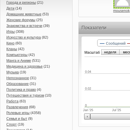
Города и регионы
(21)
Дети
(14)
mousenok
Домашние животные
(53)
Женские форумы
(25)
Знакомства и встречи
(39)
Показатели
Игры
(308)
Искусство и культура
(82)
Кино
(60)
Сообщений
Кланы
(42)
неделя
мес
Маcштаб
Компьютеры
(42)
Манга и Аниме
(531)
Медицина и здоровье
(21)
0.04
Музыка
(19)
Непознанное
(31)
Образование
(31)
0.02
Политика и право
(4)
Путешествия и туризм
(10)
Работа
(63)
0
Развлечения
(68)
Jan '25
Jul '25
Ролевые игры
(4358)
Семья и быт
(9)
Спорт
(19)