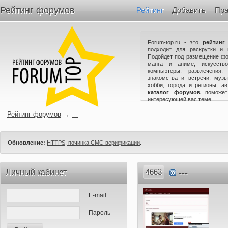
Рейтинг форумов
Рейтинг
Добавить
Пра
Forum-top.ru - это
рейтинг
подходит для раскрутки и 
Подойдет под размещение фо
манга и аниме, искусство
компьютеры, развлечения,
знакомства и встречи, музы
хобби, города и регионы, а
каталог форумов
поможет
интересующей вас теме.
Рейтинг форумов
→
---
Обновление:
HTTPS, починка СМС-верификации
.
4663
---
Личный кабинет
E-mail
Пароль