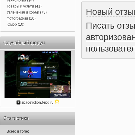
Технология
(14)
Товары и услуги
(41)
Новый отзы
Увлечения и хобби
(73)
Фотографии
(10)
Писать отз
Юмор
(10)
авторизова
Случайный форум
пользовател
spacefiction.f-rpg.ru
Статистика
Всего в топе: