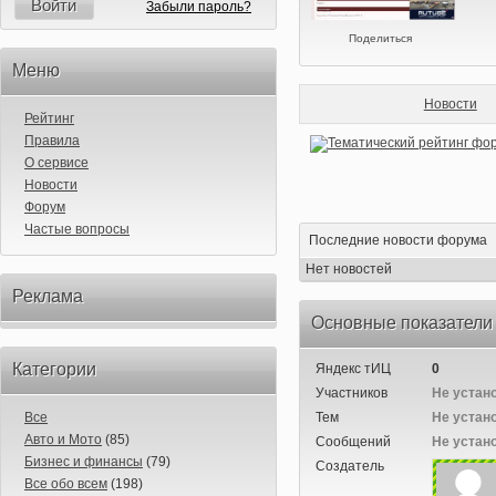
Войти
Забыли пароль?
Поделиться
Меню
Новости
Рейтинг
Правила
О сервисе
Новости
Форум
Частые вопросы
Последние новости форума
Нет новостей
Реклама
Основные показатели
Категории
Яндекс тИЦ
0
Участников
Не устан
Все
Тем
Не устан
Авто и Мото
(85)
Сообщений
Не устан
Бизнес и финансы
(79)
Создатель
Все обо всем
(198)