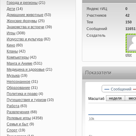
Города и регионы
(21)
Дети
(14)
Яндекс тИЦ
0
Домашние животные
(53)
Участников
42
Женские форумы
(25)
Тем
150
Знакомства и встречи
(39)
Сообщений
11651
Игры
(308)
Создатель
Искусство и культура
(82)
Кино
(60)
Кланы
(42)
gtgr
Компьютеры
(42)
Манга и Аниме
(531)
Медицина и здоровье
(21)
Показатели
Музыка
(19)
Непознанное
(31)
Образование
(31)
Сообщений
Политика и право
(4)
неделя
мес
Маcштаб
Путешествия и туризм
(10)
Работа
(63)
Развлечения
(68)
Ролевые игры
(4358)
10k
Семья и быт
(9)
Спорт
(19)