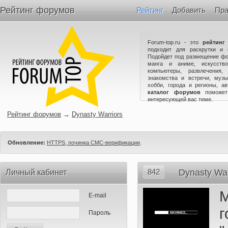
Рейтинг форумов
Рейтинг
Добавить
Пра
Forum-top.ru - это
рейтинг
подходит для раскрутки и 
Подойдет под размещение фо
манга и аниме, искусство
компьютеры, развлечения,
знакомства и встречи, музы
хобби, города и регионы, а
каталог форумов
поможет
интересующей вас теме.
Рейтинг форумов
→
Dynasty Warriors
Обновление:
HTTPS, починка СМС-верификации
.
842
Dynasty War
Личный кабинет
М
E-mail
г
Пароль