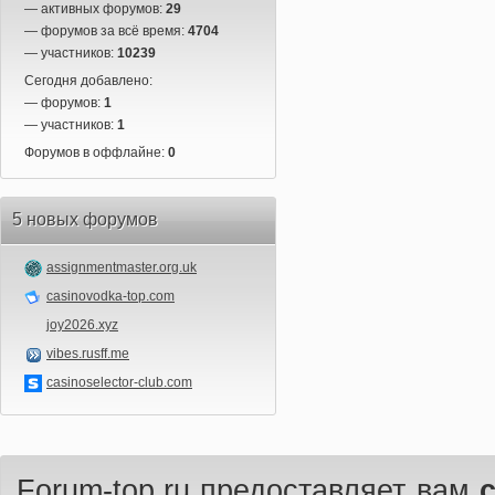
— активных форумов:
29
— форумов за всё время:
4704
— участников:
10239
Сегодня добавлено:
— форумов:
1
— участников:
1
Форумов в оффлайне:
0
5 новых форумов
assignmentmaster.org.uk
casinovodka-top.com
joy2026.xyz
vibes.rusff.me
casinoselector-club.com
Forum-top.ru предоставляет вам