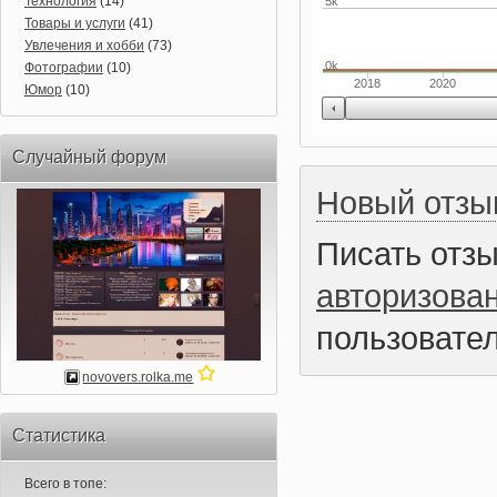
Технология
(14)
5k
Товары и услуги
(41)
Увлечения и хобби
(73)
0k
Фотографии
(10)
2018
2020
Юмор
(10)
Случайный форум
Новый отзы
Писать отз
авторизова
пользовател
novovers.rolka.me
Статистика
Всего в топе: