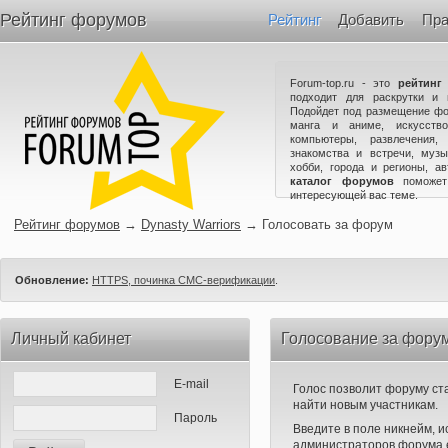
Рейтинг форумов
Рейтинг
Добавить
Пра
Forum-top.ru - это
рейтинг
подходит для раскрутки и 
Подойдет под размещение фо
манга и аниме, искусство
компьютеры, развлечения,
знакомства и встречи, музы
хобби, города и регионы, а
каталог форумов
поможет
интересующей вас теме.
Рейтинг форумов
→
Dynasty Warriors
→
Голосовать за форум
Обновление:
HTTPS, починка СМС-верификации
.
Личный кабинет
Голосование за форум
E-mail
Голос позволит форуму ста
найти новым участникам.
Пароль
Введите в поле никнейм, 
администраторов форума е