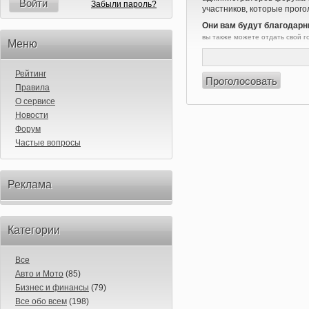
Войти
Забыли пароль?
участников, которые прого
Они вам будут благодарн
вы также можете отдать свой 
Меню
Рейтинг
Правила
О сервисе
Новости
Форум
Частые вопросы
Реклама
Категории
Все
Авто и Мото
(85)
Бизнес и финансы
(79)
Все обо всем
(198)