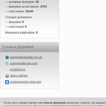
— активных форумов:
30
— форумов за всё время:
4704
— участников:
10240
Сегодня добавлено:
— форумов:
0
— участников:
0
Форумов в оффлайне:
0
5 новых форумов
assignmentmaster.org.uk
casinovodka-top.com
joy2026.xyz
vibes.rusff.me
casinoselector-club.com
Forum-top.ru предоставляет вам
список форумов
различных тематик, где каждый
и выдающиеся проекты. Помимо этого,
продвижение форума
значительно облегч