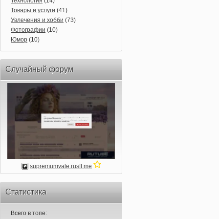
Технология
(14)
Товары и услуги
(41)
Увлечения и хобби
(73)
Фотографии
(10)
Юмор
(10)
Случайный форум
supremumvale.rusff.me
Статистика
Всего в топе: