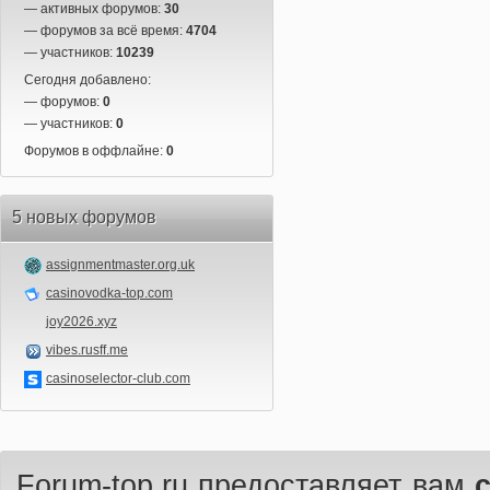
— активных форумов:
30
— форумов за всё время:
4704
— участников:
10239
Сегодня добавлено:
— форумов:
0
— участников:
0
Форумов в оффлайне:
0
5 новых форумов
assignmentmaster.org.uk
casinovodka-top.com
joy2026.xyz
vibes.rusff.me
casinoselector-club.com
Forum-top.ru предоставляет вам