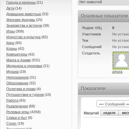
Нет новостей
Города и регионы
(21)
Дети
(14)
Домашние животные
(53)
Основные показатели
Женские форумы
(25)
Знакомства и встречи
(39)
Яндекс тИЦ
0
Игры
(308)
Участников
Не устан
Искусство и культура
(82)
Тем
Не устан
Кино
(60)
Сообщений
Не устан
Кланы
(42)
Создатель
Компьютеры
(42)
Манга и Аниме
(531)
Медицина и здоровье
(21)
Музыка
(19)
amura
Непознанное
(31)
Образование
(32)
Показатели
Политика и право
(4)
Путешествия и туризм
(10)
Работа
(63)
Сообщений
Развлечения
(68)
Ролевые игры
(4358)
неделя
мес
Маcштаб
Семья и быт
(9)
Спорт
(19)