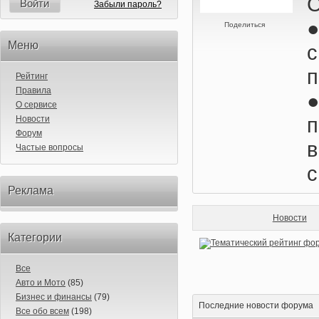
Войти
Забыли пароль?
Поделиться
Меню
п
Рейтинг
Правила
О сервисе
п
Новости
Форум
в
Частые вопросы
с
Реклама
Новости
Категории
Все
Авто и Мото
(85)
Бизнес и финансы
(79)
Последние новости форума
Все обо всем
(198)