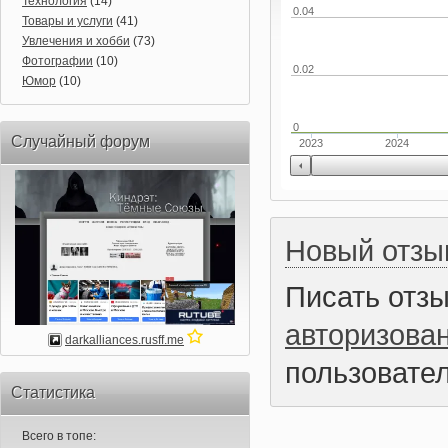
Технология
(14)
0.04
Товары и услуги
(41)
Увлечения и хобби
(73)
Фотографии
(10)
0.02
Юмор
(10)
0
Случайный форум
2023
2024
Новый отзы
Писать отз
авторизова
darkalliances.rusff.me
пользовател
Статистика
Всего в топе: