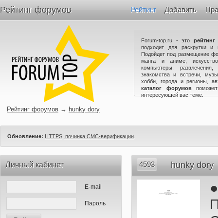
Рейтинг форумов
Рейтинг
Добавить
Пра
Forum-top.ru - это
рейтинг
подходит для раскрутки и 
Подойдет под размещение фо
манга и аниме, искусство
компьютеры, развлечения,
знакомства и встречи, музы
хобби, города и регионы, а
каталог форумов
поможет
интересующей вас теме.
Рейтинг форумов
→
hunky dory
Обновление:
HTTPS, починка СМС-верификации
.
4593
hunky dory
Личный кабинет
E-mail
П
Пароль