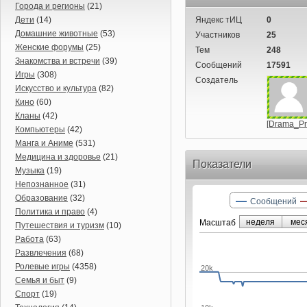
Города и регионы
(21)
Дети
(14)
Яндекс тИЦ
0
Домашние животные
(53)
Участников
25
Женские форумы
(25)
Тем
248
Знакомства и встречи
(39)
Сообщений
17591
Игры
(308)
Создатель
Искусство и культура
(82)
Кино
(60)
Кланы
(42)
[Drama_Pr
Компьютеры
(42)
Манга и Аниме
(531)
Медицина и здоровье
(21)
Показатели
Музыка
(19)
Непознанное
(31)
Образование
(32)
Сообщений
Политика и право
(4)
неделя
мес
Маcштаб
Путешествия и туризм
(10)
Работа
(63)
Развлечения
(68)
Ролевые игры
(4358)
20k
Семья и быт
(9)
Спорт
(19)