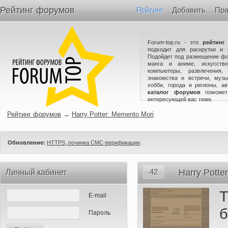
Рейтинг форумов
Рейтинг
Добавить
Пра
Forum-top.ru - это
рейтинг
подходит для раскрутки и 
Подойдет под размещение фо
манга и аниме, искусство
компьютеры, развлечения,
знакомства и встречи, музы
хобби, города и регионы, а
каталог форумов
поможет
интересующей вас теме.
Рейтинг форумов
→
Harry Potter: Memento Mori
Обновление:
HTTPS, починка СМС-верификации
.
42
Harry Potte
Личный кабинет
Т
E-mail
б
Пароль