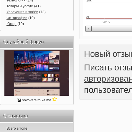
Технология
(14)
10k
Товары и услуги
(41)
Увлечения и хобби
(73)
0k
Фотографии
(10)
2015
Юмор
(10)
Случайный форум
Новый отзы
Писать отз
авторизова
пользовател
novovers.rolka.me
Статистика
Всего в топе: