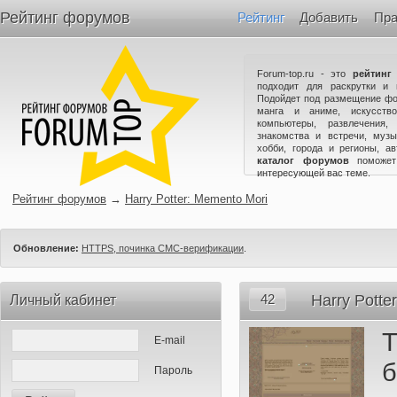
Рейтинг форумов
Рейтинг
Добавить
Пра
Forum-top.ru - это
рейтинг
подходит для раскрутки и 
Подойдет под размещение фо
манга и аниме, искусство
компьютеры, развлечения,
знакомства и встречи, музы
хобби, города и регионы, а
каталог форумов
поможет
интересующей вас теме.
Рейтинг форумов
→
Harry Potter: Memento Mori
Обновление:
HTTPS, починка СМС-верификации
.
42
Harry Potte
Личный кабинет
Т
E-mail
б
Пароль