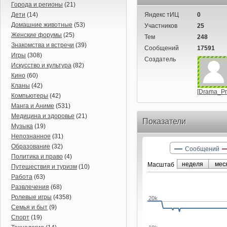
Города и регионы
(21)
Дети
(14)
Яндекс тИЦ
0
Домашние животные
(53)
Участников
25
Женские форумы
(25)
Тем
248
Знакомства и встречи
(39)
Сообщений
17591
Игры
(308)
Создатель
Искусство и культура
(82)
Кино
(60)
Кланы
(42)
[Drama_Pr
Компьютеры
(42)
Манга и Аниме
(531)
Медицина и здоровье
(21)
Показатели
Музыка
(19)
Непознанное
(31)
Образование
(32)
Сообщений
Политика и право
(4)
неделя
мес
Маcштаб
Путешествия и туризм
(10)
Работа
(63)
Развлечения
(68)
Ролевые игры
(4358)
20k
Семья и быт
(9)
Спорт
(19)