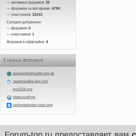
— активных форумов:
30
— форумов за всё время:
4704
— участников:
10241
Сегодня добавлено:
— форумов:
0
— участников:
1
Форумов в оффлайне:
0
5 новых форумов
assignmentmaster.org.uk
casinovodka-top.com
joy2026.xyz
vibes.rusff.me
casinoselector-club.com
Forum-top.ru предоставляет вам