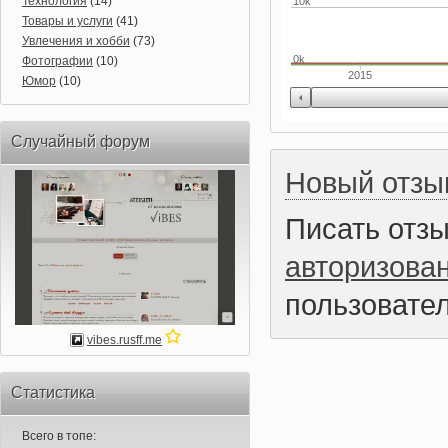
Технология
(14)
10k
Товары и услуги
(41)
Увлечения и хобби
(73)
0k
Фотографии
(10)
2015
Юмор
(10)
Случайный форум
Новый отзы
Писать отз
авторизова
пользовател
vibes.rusff.me
Статистика
Всего в топе: