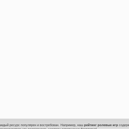
каждый ресурс популярен и востребован. Например, наш
рейтинг ролевых игр
содерж
предоставляем эту возможность каждому совершенно бесплатно!