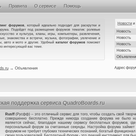
ь
Правила
О сервисе
Помощь
Новости
и
тинг форумов
, который идеально подходит для раскрутки и
орума. Подойдет под размещение форумов тематик: ролевые
Новость
искусство и культура, кланы, игры, компьютеры, развлечения,
Новость
ые, знакомства и встречи, музыка, фотографии, увлечение и
ны, авто и мото и другие. Удобный
каталог форумов
поможет
Новость
по интересующей вас теме.
Новость
Объявлен
Адрес фору
ds.ru
→
Объявления
ская поддержка сервиса QuadroBoards.ru
Rusff
(Русфф) – это отличный сервис для того, чтобы создать свой твор
совершенно бесплатно. Прежде никогда создание форума не было на
является сейчас, благодаря нашему сервису бесплатных форумов, где
персональный форум за считанные секунды. Настройка форума займет в
форумом не требует глубоких технических познаний, богатый функционал
своих пользователей. Бесплатный форум - это лучший инструмент для быст