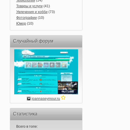
Технология
(14)
Товары и услуги
(41)
Увлечения и хобби
(73)
Фотографии
(10)
Юмор
(10)
Случайный форум
joannaseymour.ru
Статистика
Всего в топе: