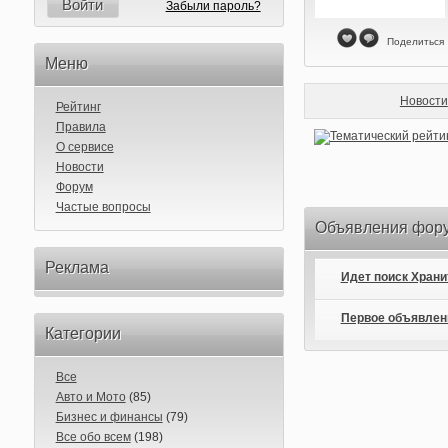
Войти
Забыли пароль?
Поделиться
Меню
Новости
Рейтинг
Правила
О сервисе
Новости
Форум
Частые вопросы
Объявления фор
Реклама
Идет поиск Хран
Первое объявлен
Категории
Все
Авто и Мото
(85)
Бизнес и финансы
(79)
Все обо всем
(198)