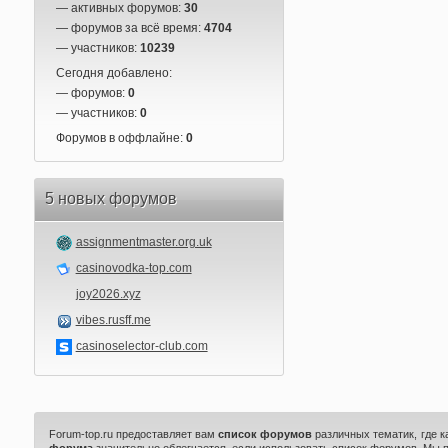
— активных форумов:
30
— форумов за всё время:
4704
— участников:
10239
Сегодня добавлено:
— форумов:
0
— участников:
0
Форумов в оффлайне:
0
5 новых форумов
assignmentmaster.org.uk
casinovodka-top.com
joy2026.xyz
vibes.rusff.me
casinoselector-club.com
Forum-top.ru предоставляет вам
список форумов
различных тематик, где 
форума
значительно облегчается, если использовать список форумов. Мы 