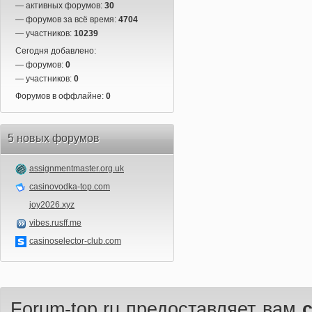
— активных форумов:
30
— форумов за всё время:
4704
— участников:
10239
Сегодня добавлено:
— форумов:
0
— участников:
0
Форумов в оффлайне:
0
5 новых форумов
assignmentmaster.org.uk
casinovodka-top.com
joy2026.xyz
vibes.rusff.me
casinoselector-club.com
Forum-top.ru предоставляет вам