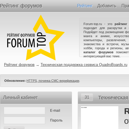
Рейтинг форумов
Рейтинг
Добавить
Пра
Forum-top.ru - это
рейтинг
подходит для раскрутки и 
Подойдет под размещение фо
манга и аниме, искусство
компьютеры, развлечения,
знакомства и встречи, музы
хобби, города и регионы, а
каталог форумов
поможет
интересующей вас теме.
Рейтинг форумов
→
Техническая поддержка сервиса QuadroBoards.ru
Обновление:
HTTPS, починка СМС-верификации
.
31
Техническая
Личный кабинет
R
E-mail
о
Пароль