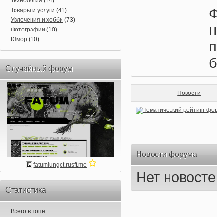
Технология
(14)
Ф
Товары и услуги
(41)
Увлечения и хобби
(73)
Фотографии
(10)
Юмор
(10)
п
Случайный форум
Новости
Новости форума
fatumiunget.rusff.me
Нет новосте
Статистика
Всего в топе: