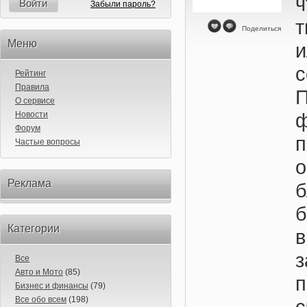
Войти
Забыли пароль?
т
Поделиться
Меню
Рейтинг
Правила
П
О сервисе
ф
Новости
Форум
п
Частые вопросы
Реклама
б
б
Категории
Все
Авто и Мото
(85)
Бизнес и финансы
(79)
Все обо всем
(198)