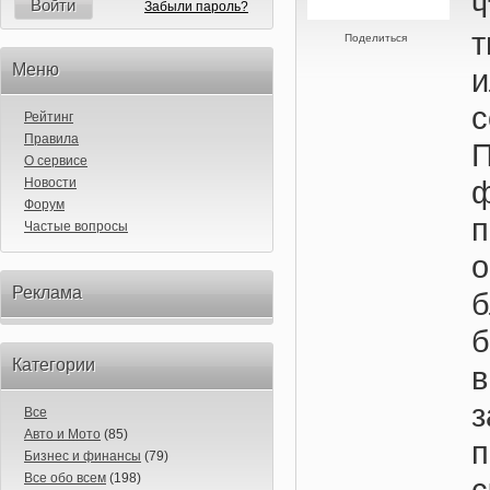
Войти
Забыли пароль?
т
Поделиться
Меню
Рейтинг
Правила
П
О сервисе
ф
Новости
Форум
п
Частые вопросы
Реклама
б
б
Категории
Все
Авто и Мото
(85)
Бизнес и финансы
(79)
Все обо всем
(198)