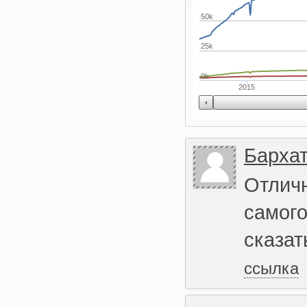
50k
25k
0k
2015
Бархат
Отлич
самого
сказат
ссылка