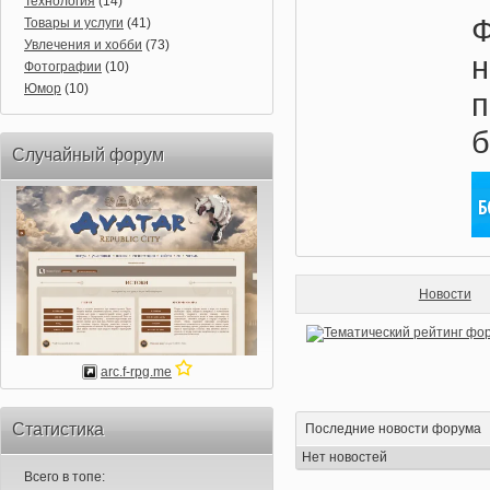
Технология
(14)
Ф
Товары и услуги
(41)
Увлечения и хобби
(73)
Фотографии
(10)
Юмор
(10)
п
Случайный форум
Новости
arc.f-rpg.me
Статистика
Последние новости форума
Нет новостей
Всего в топе: