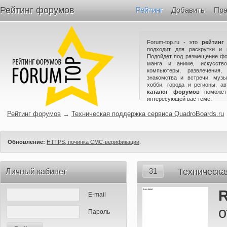
Рейтинг форумов
Рейтинг
Добавить
Пра
Forum-top.ru - это
рейтинг
подходит для раскрутки и 
Подойдет под размещение фо
манга и аниме, искусство
компьютеры, развлечения,
знакомства и встречи, музы
хобби, города и регионы, а
каталог форумов
поможет
интересующей вас теме.
Рейтинг форумов
→
Техническая поддержка сервиса QuadroBoards.ru
Обновление:
HTTPS, починка СМС-верификации
.
31
Техническа
Личный кабинет
R
E-mail
о
Пароль