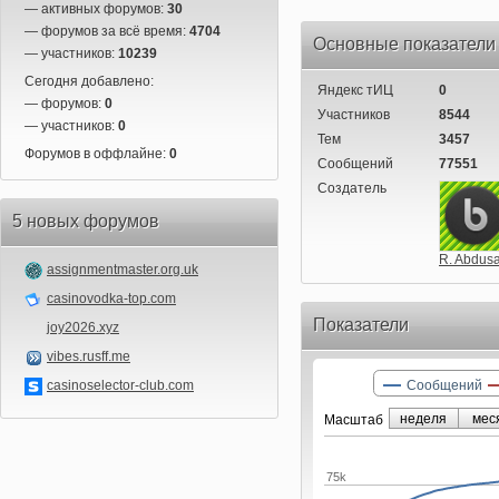
— активных форумов:
30
— форумов за всё время:
4704
Основные показатели
— участников:
10239
Сегодня добавлено:
Яндекс тИЦ
0
— форумов:
0
Участников
8544
— участников:
0
Тем
3457
Форумов в оффлайне:
0
Сообщений
77551
Создатель
5 новых форумов
R. Abdus
assignmentmaster.org.uk
casinovodka-top.com
Показатели
joy2026.xyz
vibes.rusff.me
casinoselector-club.com
Сообщений
неделя
мес
Маcштаб
75k