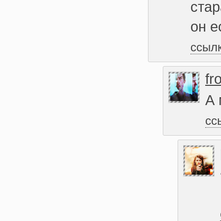
стар
он е
ссыл
fr
А 
сс