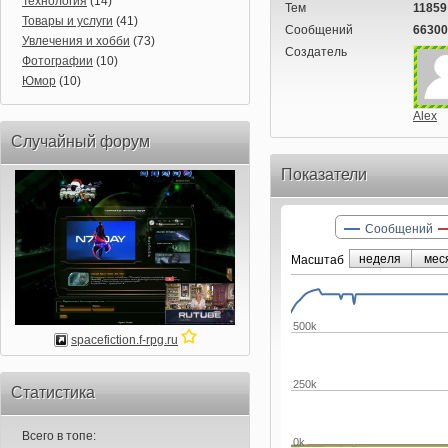
Технология
(14)
Тем
11859
Товары и услуги
(41)
Сообщений
66300
Увлечения и хобби
(73)
Создатель
Фотографии
(10)
Юмор
(10)
Alex
Случайный форум
Показатели
Сообщений
неделя
мес
Маcштаб
500k
spacefiction.f-rpg.ru
250k
Статистика
Всего в топе:
0k