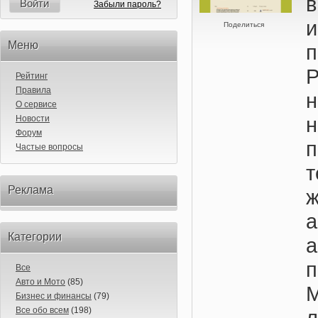
в
Войти
Забыли пароль?
Поделиться
Меню
Рейтинг
Правила
О сервисе
Новости
Форум
Частые вопросы
т
Реклама
а
Категории
п
Все
Авто и Мото
(85)
Бизнес и финансы
(79)
Все обо всем
(198)
л