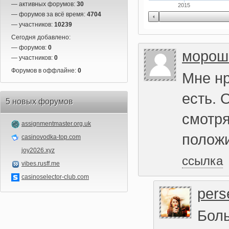
— активных форумов:
30
2015
— форумов за всё время:
4704
— участников:
10239
Сегодня добавлено:
— форумов:
0
морош
— участников:
0
Форумов в оффлайне:
0
Мне нр
есть. 
5 новых форумов
смотря
assignmentmaster.org.uk
положи
casinovodka-top.com
joy2026.xyz
ссылка
vibes.rusff.me
casinoselector-club.com
pers
Боль