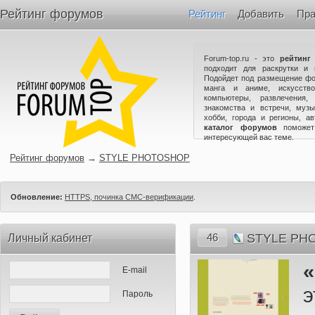
Рейтинг форумов
Рейтинг
Добавить
Пра
Forum-top.ru - это
рейтинг
подходит для раскрутки и 
Подойдет под размещение фо
манга и аниме, искусство
компьютеры, развлечения,
знакомства и встречи, музы
хобби, города и регионы, а
каталог форумов
поможет
интересующей вас теме.
Рейтинг форумов
→
STYLE PHOTOSHOP
Обновление:
HTTPS, починка СМС-верификации
.
46
STYLE PH
Личный кабинет
E-mail
э
Пароль