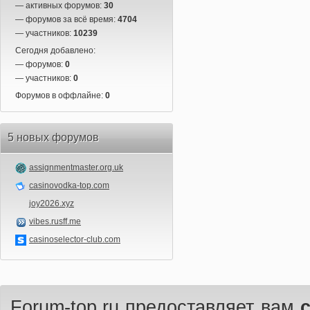
— активных форумов:
30
— форумов за всё время:
4704
— участников:
10239
Сегодня добавлено:
— форумов:
0
— участников:
0
Форумов в оффлайне:
0
5 новых форумов
assignmentmaster.org.uk
casinovodka-top.com
joy2026.xyz
vibes.rusff.me
casinoselector-club.com
Forum-top.ru предоставляет вам