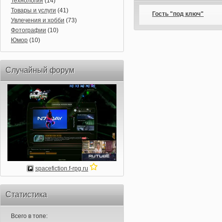
Технология
(14)
Товары и услуги
(41)
Гость "под ключ"
Увлечения и хобби
(73)
Фотографии
(10)
Юмор
(10)
Случайный форум
spacefiction.f-rpg.ru
Статистика
Всего в топе: