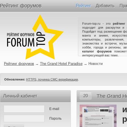
Рейтинг форумов
Рейтинг
Добавить
Пра
Forum-top.ru - это
рейтинг
подходит для раскрутки и 
Подойдет под размещение фо
манга и аниме, искусство
компьютеры, развлечения,
знакомства и встречи, музы
хобби, города и регионы, а
каталог форумов
поможет
интересующей вас теме.
Рейтинг форумов
→
The Grand Hotel Paradise
→
Новости
Обновление:
HTTPS, починка СМС-верификации
.
20
The Grand Ho
Личный кабинет
и
E-mail
р
Пароль