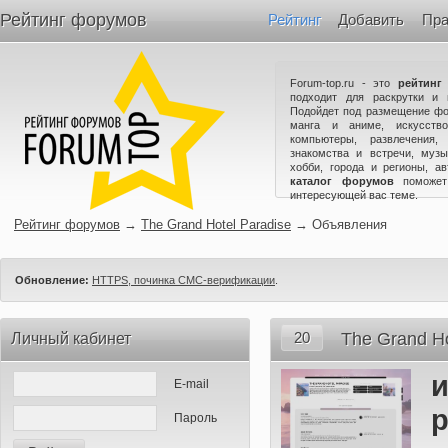
Рейтинг форумов
Рейтинг
Добавить
Пра
Forum-top.ru - это
рейтинг
подходит для раскрутки и 
Подойдет под размещение фо
манга и аниме, искусство
компьютеры, развлечения,
знакомства и встречи, музы
хобби, города и регионы, а
каталог форумов
поможет
интересующей вас теме.
Рейтинг форумов
→
The Grand Hotel Paradise
→
Объявления
Обновление:
HTTPS, починка СМС-верификации
.
20
The Grand Ho
Личный кабинет
и
E-mail
р
Пароль