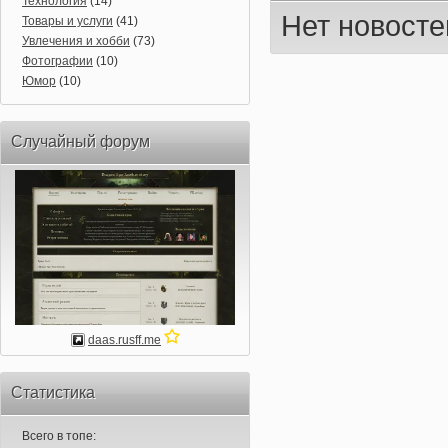
Технология
(14)
Нет новосте
Товары и услуги
(41)
Увлечения и хобби
(73)
Фотографии
(10)
Юмор
(10)
Случайный форум
daas.rusff.me
Статистика
Всего в топе: