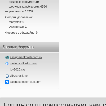
— активных форумов:
30
— форумов за всё время:
4704
— участников:
10239
Сегодня добавлено:
— форумов:
1
— участников:
1
Форумов в оффлайне:
0
5 новых форумов
assignmentmaster.org.uk
casinovodka-top.com
joy2026.xyz
vibes.rusff.me
casinoselector-club.com
Forum-top.ru предоставляет вам