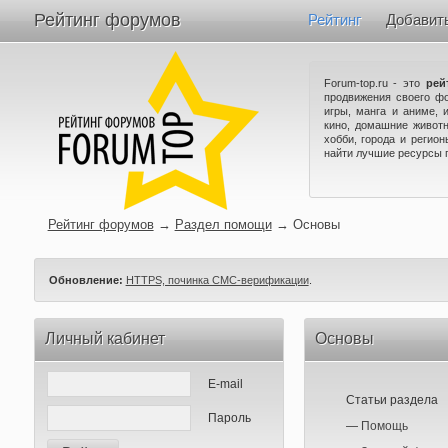
Рейтинг форумов
Рейтинг
Добавит
Forum-top.ru - это
рей
продвижения своего ф
игры, манга и аниме, 
кино, домашние животн
хобби, города и регио
найти лучшие ресурсы 
Рейтинг форумов
→
Раздел помощи
→
Основы
Обновление:
HTTPS, починка СМС-верификации
.
Личный кабинет
Основы
E-mail
Статьи раздела
Пароль
—
Помощь