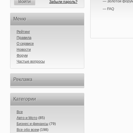
Войти
—
Золотой фору
Забыли пароль?
—
FAQ
Меню
Рейтинг
Правила
О сервисе
Новости
Форум
Частые вопросы
Реклама
Категории
Все
Авто и Мото
(85)
Бизнес и финансы
(79)
Все обо всем
(198)