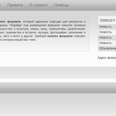
ь
Правила
О сервисе
Помощь
Новости
и
тинг форумов
, который идеально подходит для раскрутки и
орума. Подойдет под размещение форумов тематик: ролевые
Новость
искусство и культура, кланы, игры, компьютеры, развлечения,
Новость
ые, знакомства и встречи, музыка, фотографии, увлечение и
ны, авто и мото и другие. Удобный
каталог форумов
поможет
Новость
по интересующей вас теме.
Новость
Объявлен
Адрес фору