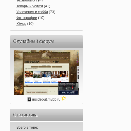
Технология
(14)
Товары и услуги
(41)
Увлечения и хобби
(73)
Фотографии
(10)
Юмор
(10)
Случайный форум
insideout.mybb.ru
Статистика
Всего в топе: