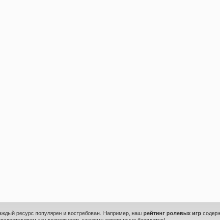
каждый ресурс популярен и востребован. Например, наш
рейтинг ролевых игр
содерж
предоставляем эту возможность каждому совершенно бесплатно!