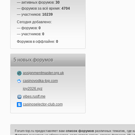
— активных форумов:
30
— форумов за всё время:
4704
— участников:
10239
Сегодня добавлено:
— форумов:
0
— участников:
0
Форумов в оффлайне:
0
5 новых форумов
assignmentmaster.org.uk
casinovodka-top.com
joy2026.xyz
vibes.rusff.me
casinoselector-club.com
Forum-top.ru предоставляет вам
список форумов
различных тематик, где 
форума
значительно облегчается, если использовать список форумов. Мы 