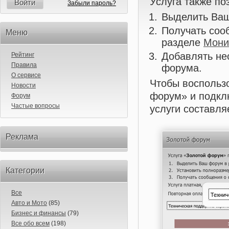
Услуга также по
Войти
Забыли пароль?
Выделить Ваш
Получать соо
Меню
разделе
Мони
Добавлять не
Рейтинг
Правила
форума.
О сервисе
Чтобы воспользо
Новости
форум» и подкл
Форум
Частые вопросы
услуги составля
Реклама
Категории
Все
Авто и Мото
(85)
Бизнес и финансы
(79)
Все обо всем
(198)