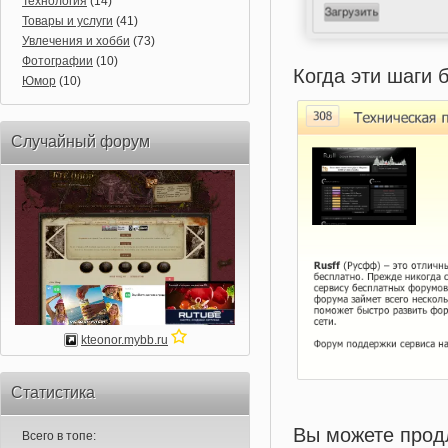
Технология
(14)
Товары и услуги
(41)
Увлечения и хобби
(73)
Фотографии
(10)
Когда эти шаги 
Юмор
(10)
Случайный форум
kteonor.mybb.ru
Статистика
Вы можете продл
Всего в топе: