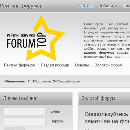
Рейтинг форумов
Рейтинг
Добавить
Пра
Forum-top.ru - это
рейтинг
подходит для раскрутки и 
Подойдет под размещение фо
манга и аниме, искусство
компьютеры, развлечения,
знакомства и встречи, музы
хобби, города и регионы, а
каталог форумов
поможет
интересующей вас теме.
Рейтинг форумов
→
Раздел помощи
→
Основы
→
Золотой форум
Обновление:
HTTPS, починка СМС-верификации
.
Личный кабинет
Золотой форум
E-mail
Воспользуйтесь
заметнее на фон
Пароль