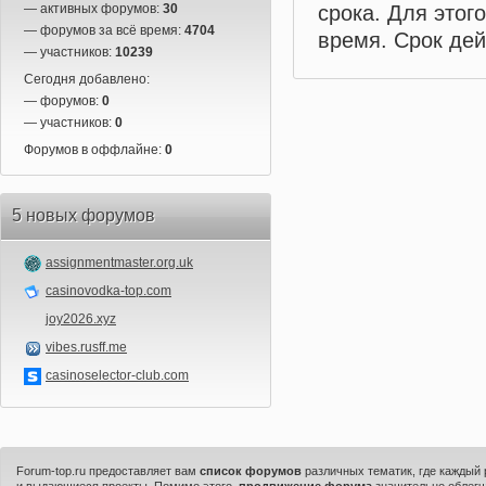
срока. Для этог
— активных форумов:
30
— форумов за всё время:
4704
время. Срок дей
— участников:
10239
Сегодня добавлено:
— форумов:
0
— участников:
0
Форумов в оффлайне:
0
5 новых форумов
assignmentmaster.org.uk
casinovodka-top.com
joy2026.xyz
vibes.rusff.me
casinoselector-club.com
Forum-top.ru предоставляет вам
список форумов
различных тематик, где каждый
и выдающиеся проекты. Помимо этого,
продвижение форума
значительно облегч