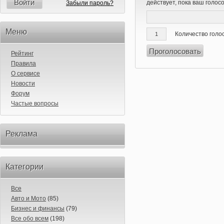
Войти
действует, пока ваш голос
Забыли пароль?
Меню
Количество голо
Рейтинг
Правила
О сервисе
Новости
Форум
Частые вопросы
Реклама
Категории
Все
Авто и Мото
(85)
Бизнес и финансы
(79)
Все обо всем
(198)