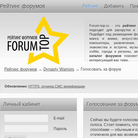
Рейтинг форумов
Рейтинг
Добавить
Пра
Forum-top.ru - это
рейтинг
подходит для раскрутки и 
Подойдет под размещение фо
манга и аниме, искусство
компьютеры, развлечения,
знакомства и встречи, музы
хобби, города и регионы, а
каталог форумов
поможет
интересующей вас теме.
Рейтинг форумов
→
Dynasty Warriors
→
Голосовать за форум
Обновление:
HTTPS, починка СМС-верификации
.
Личный кабинет
Голосование за форум
E-mail
Сейчас вы будете голосов
голоса. Стоит помнить, чт
Пароль
способами — обычным и п
отключили для вас возможн