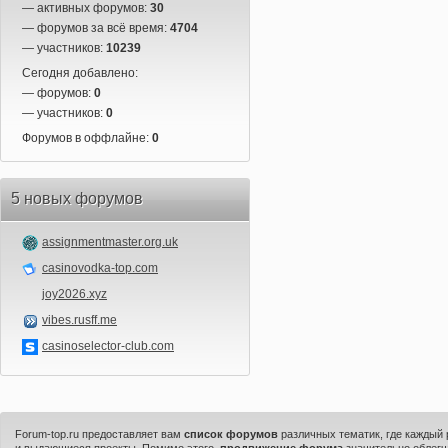
— активных форумов:
30
— форумов за всё время:
4704
— участников:
10239
Сегодня добавлено:
— форумов:
0
— участников:
0
Форумов в оффлайне:
0
5 новых форумов
assignmentmaster.org.uk
casinovodka-top.com
joy2026.xyz
vibes.rusff.me
casinoselector-club.com
Forum-top.ru предоставляет вам
список форумов
различных тематик, где каждый
и выдающиеся проекты. Помимо этого,
продвижение форума
значительно облегч