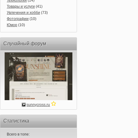
Технология
(14)
Товары и услуги
(41)
Увлечения и хобби
(73)
Фотографии
(10)
Юмор
(10)
Случайный форум
sunnycross.ru
Статистика
Всего в топе: