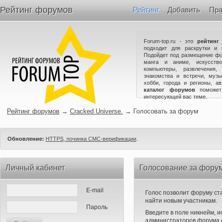
Рейтинг форумов
Рейтинг
Добавить
Пра
Forum-top.ru - это
рейтинг
подходит для раскрутки и 
Подойдет под размещение фо
манга и аниме, искусство
компьютеры, развлечения,
знакомства и встречи, музы
хобби, города и регионы, а
каталог форумов
поможет
интересующей вас теме.
Рейтинг форумов
→
Cracked Universe.
→
Голосовать за форум
Обновление:
HTTPS, починка СМС-верификации
.
Личный кабинет
Голосование за форум
E-mail
Голос позволит форуму ста
найти новым участникам.
Пароль
Введите в поле никнейм, 
администраторов форума е