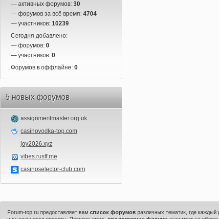
— активных форумов:
30
— форумов за всё время:
4704
— участников:
10239
Сегодня добавлено:
— форумов:
0
— участников:
0
Форумов в оффлайне:
0
5 новых форумов
assignmentmaster.org.uk
casinovodka-top.com
joy2026.xyz
vibes.rusff.me
casinoselector-club.com
Forum-top.ru предоставляет вам
список форумов
различных тематик, где каждый
и выдающиеся проекты. Помимо этого,
продвижение форума
значительно облегч