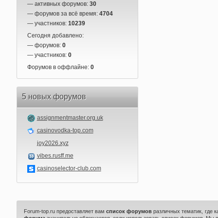
— активных форумов:
30
— форумов за всё время:
4704
— участников:
10239
Сегодня добавлено:
— форумов:
0
— участников:
0
Форумов в оффлайне:
0
5 новых форумов
assignmentmaster.org.uk
casinovodka-top.com
joy2026.xyz
vibes.rusff.me
casinoselector-club.com
Forum-top.ru предоставляет вам
список форумов
различных тематик, где 
форума
значительно облегчается, если использовать список форумов. Мы 