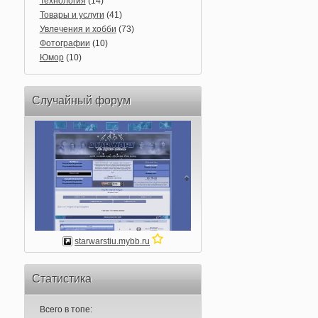
Технология
(14)
Товары и услуги
(41)
Увлечения и хобби
(73)
Фотографии
(10)
Юмор
(10)
Случайный форум
starwarstiu.mybb.ru
Статистика
Всего в топе: