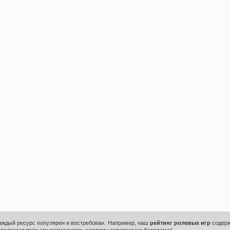
каждый ресурс популярен и востребован. Например, наш
рейтинг ролевых игр
содерж
предоставляем эту возможность каждому совершенно бесплатно!