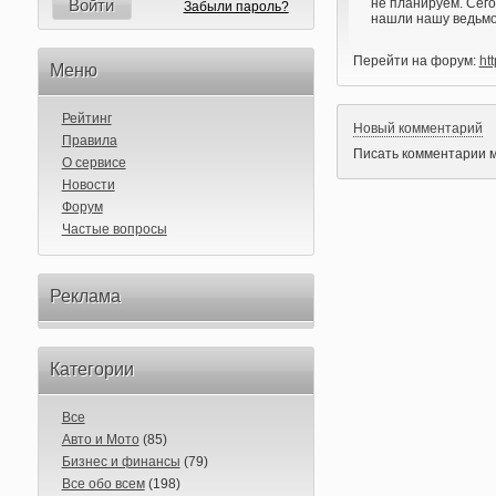
Войти
не планируем. Сего
Забыли пароль?
нашли нашу ведьмоч
Перейти на форум:
ht
Меню
Рейтинг
Новый комментарий
Правила
Писать комментарии м
О сервисе
Новости
Форум
Частые вопросы
Реклама
Категории
Все
Авто и Мото
(85)
Бизнес и финансы
(79)
Все обо всем
(198)