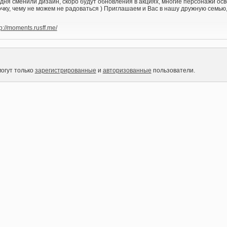
дня сменили дизайн, скоро будут обновления в акциях, многие персонажи осв
ку, чему не можем не радоваться ) Приглашаем и Вас в нашу дружную семью, 
tp://moments.rusff.me/
огут только
зарегистрированные
и
авторизованные
пользователи.