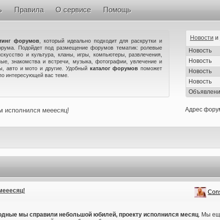
ь
Правила
О сервисе
Помощь
Новости
и
тинг форумов
, который идеально подходит для раскрутки и
орума. Подойдет под размещение форумов тематик: ролевые
Новость
искусство и культура, кланы, игры, компьютеры, развлечения,
Новость
ые, знакомства и встречи, музыка, фотографии, увлечение и
ны, авто и мото и другие. Удобный
каталог форумов
поможет
Новость
по интересующей вас теме.
Новость
Объявлен
Адрес фору
м исполнился мееесяц!
мееесяц!
Con
дные мы справили небольшой юбилей, проекту исполнился месяц
. Мы ещ