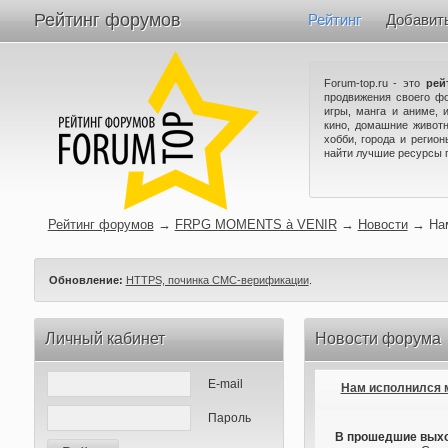
Рейтинг форумов
Рейтинг
Добавит
Forum-top.ru - это
рей
продвижения своего ф
игры, манга и аниме, 
кино, домашние животн
хобби, города и регио
найти лучшие ресурсы 
Рейтинг форумов
→
FRPG MOMENTS à VENIR
→
Новости
→
На
Обновление:
HTTPS, починка СМС-верификации
.
Личный кабинет
Новости форума
E-mail
Нам исполнился 
Пароль
В прошедшие выхо