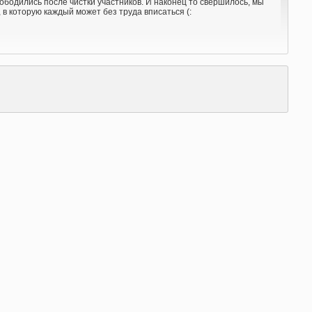
ободились после чистки участников. И наконец то свершилось, мы
в которую каждый может без труда вписаться (: